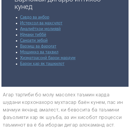
кунед
Савдо ва анбор
Истеҳсол ва маҳсулот
Амалиётҳои молиявӣ
Кӯмаки тиббӣ
Саноати зебоӣ
Варзиш ва фароғат
Мошинҳо ва таҳвил
Хизматрасонӣ барои мардум
Барои ҳар як ташкилот
Агар тартиби бо молу масолех таъмин карда
шудани корхонахоро мухтасар баён кунем, пас ин
мачмуи якчанд амалест, ки бевосита ба таъмини
фаъолияти хар як шуъба, аз ин хисобот процесси
таъминот ва ё ба ибораи дигар алокаманд аст.