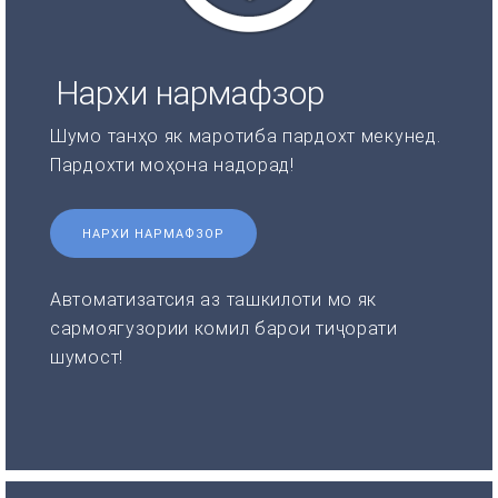
Нархи нармафзор
Шумо танҳо як маротиба пардохт мекунед.
Пардохти моҳона надорад!
НАРХИ НАРМАФЗОР
Автоматизатсия аз ташкилоти мо як
сармоягузории комил барои тиҷорати
шумост!