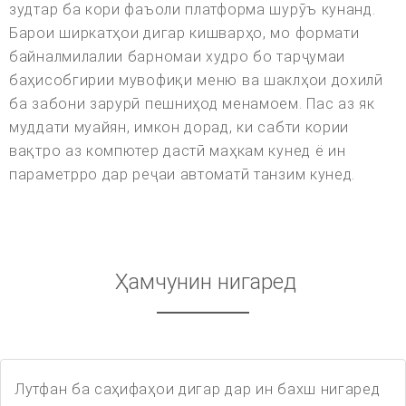
зудтар ба кори фаъоли платформа шурӯъ кунанд.
Барои ширкатҳои дигар кишварҳо, мо формати
байналмилалии барномаи худро бо тарҷумаи
баҳисобгирии мувофиқи меню ва шаклҳои дохилӣ
ба забони зарурӣ пешниҳод менамоем. Пас аз як
муддати муайян, имкон дорад, ки сабти кории
вақтро аз компютер дастӣ маҳкам кунед ё ин
параметрро дар реҷаи автоматӣ танзим кунед.
Ҳамчунин нигаред
Лутфан ба саҳифаҳои дигар дар ин бахш нигаред