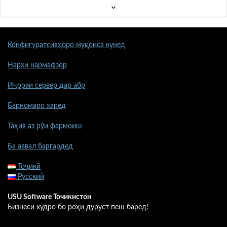
Конфигуратсияҳоро муқоиса кунед
Нархи нармафзор
Иҷораи сервер дар абр
Барномаро харед
Таҳия аз рӯи фармоиш
Ба аввал баргардед
Тоҷикӣ
Русский
USU Software Точикистон
Бизнеси худро бо роҳи дуруст пеш баред!