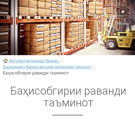
Меню
Автоматикунонии бизнес
›
Барномаҳо барои автоматикунонии тиҷорат
›
Баҳисобгирии раванди таъминот
Баҳисобгирии раванди
таъминот