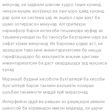
мекунад, ки ҷадвали шахсии худро таҳия кунанд,
чизҳои муҳим, вохӯриҳо ва зангҳоро қайд кунанд,
дар ҳоле ки система ҳар як ашёро сари вақт ба
шумо хотиррасон мекунад. Алгоритмҳои
нармафзор барои интихоби пешниҳоди муфид аз
таъминкунандагон бо таносуби беҳтарини нарх ва
сифат кӯмак мекунанд. Ин барнома қодир аст, ки
арзишҳои тавозуни инвентаризатсияи ба нақша
гирифташударо бо маълумоти воқеии ҳангоми
инвентаризатсия ба даст овардашуда зуд муқоиса
кунад.
Мураккаб будани хисоботи бухгалтерй ба хисоби
бухгалтерй барои тахлили вазъияти хозираи
шуъбаи таъминоти моддй ёрй мерасонад.
Интерфейси оддӣ ва равшан аз дақиқаҳои аввали
шиносоӣ ба кормандон имкон медиҳад, ки ҳарчи