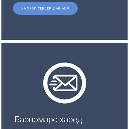
ИҶОРАИ СЕРВЕР ДАР АБР
Барномаро харед