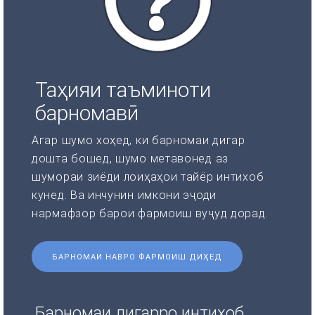
Таҳияи таъминоти
барномавӣ
Агар шумо хоҳед, ки барномаи дигар
дошта бошед, шумо метавонед аз
шумораи зиёди лоиҳаҳои тайёр интихоб
кунед. Ва инчунин имкони эҷоди
нармафзор барои фармоиш вуҷуд дорад.
БАРНОМАИ НАВРО ФАРМОИШ ДИҲЕД
Барномаи дигарро интихоб