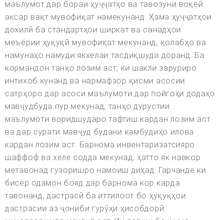
маълумот дар бораи ҳуҷҷатҳо ва тавозуни воқеӣ
аксар вақт мувофиқат намекунанд. Ҳама ҳуҷҷатҳои
дохилӣ ба стандартҳои ширкат ва санадҳои
меъёрии ҳуқуқӣ мувофиқат мекунанд, қолабҳо ва
намунаҳо намуди якхелаи тасдиқшуда доранд. Ба
кормандон танҳо лозим аст, ки шакли заруриро
интихоб кунанд ва нармафзор қисми асосии
сатрҳоро дар асоси маълумоти дар пойгоҳи додаҳо
мавҷудбуда пур мекунад, танҳо дурустии
маълумоти воридшударо тафтиш кардан лозим аст
ва дар сурати мавҷуд будани камбудиҳо илова
кардан лозим аст. Барнома инвентаризатсияро
шаффоф ва хеле содда мекунад, ҳатто як навкор
метавонад гузоришро намоиш диҳад. Гарчанде ки
бисёр одамон бояд дар барнома кор карда
тавонанд, дастрасӣ ба иттилоот бо ҳуқуқҳои
дастрасии аз ҷониби гурӯҳи ҳисобдорӣ