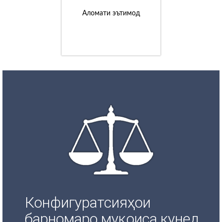
Аломати эътимод
Конфигуратсияҳои
барномаро муқоиса кунед