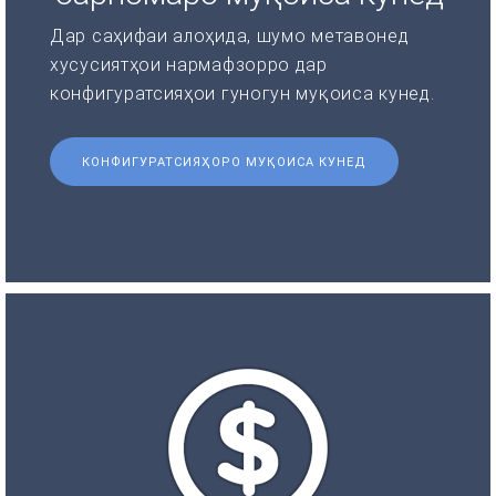
Дар саҳифаи алоҳида, шумо метавонед
хусусиятҳои нармафзорро дар
конфигуратсияҳои гуногун муқоиса кунед.
КОНФИГУРАТСИЯҲОРО МУҚОИСА КУНЕД