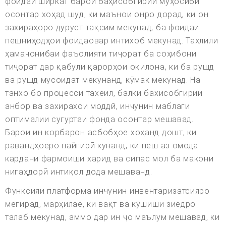
фоидаи ширкат барои баҳисобгирии муҳосибӣ
осонтар хоҳад шуд, ки маънои онро дорад, ки он
захираҳоро дуруст тақсим мекунад, ба фоидаи
пешниҳодҳои фоидаовар интихоб мекунад. Таҳлили
ҳамаҷонибаи фаъолияти тиҷорат ба соҳибони
тиҷорат дар қабули қарорҳои оқилона, ки ба рушд
ва рушд мусоидат мекунанд, кӯмак мекунад. На
танхо бо процесси тахеил, балки бахисобгирии
анбор ва захирахои моддй, инчунин маблаги
оптималии сугуртаи фонда осонтар мешавад.
Барои ин корбарон асбобҳое хоҳанд дошт, ки
равандҳоеро пайгирӣ кунанд, ки пеш аз омода
кардани фармоиши харид ва сипас мол ба макони
нигаҳдорӣ интиқол дода мешаванд.
Функсияи платформа инчунин инвентаризатсияро
мегирад, марҳилае, ки вақт ва кӯшиши зиёдро
талаб мекунад, аммо дар ин ҷо маълум мешавад, ки