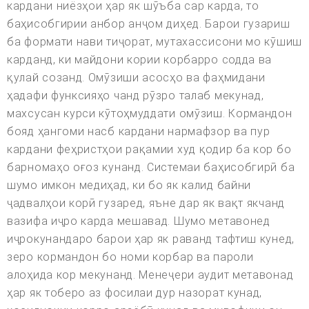
кардани ниёзҳои ҳар як шӯъба сар карда, то
баҳисобгирии анбор анҷом диҳед. Барои гузариш
ба формати нави тиҷорат, мутахассисони мо кӯшиш
карданд, ки майдони кории корбарро содда ва
қулай созанд. Омӯзиши асосҳо ва фаҳмидани
ҳадафи функсияҳо чанд рӯзро талаб мекунад,
махсусан курси кӯтоҳмуддати омӯзиш. Кормандон
бояд ҳангоми насб кардани нармафзор ва пур
кардани феҳристҳои рақамии худ қодир ба кор бо
барномаҳо оғоз кунанд. Системаи баҳисобгирӣ ба
шумо имкон медиҳад, ки бо як калид байни
ҷадвалҳои корӣ гузаред, яъне дар як вақт якчанд
вазифа иҷро карда мешавад. Шумо метавонед
иҷрокунандаро барои ҳар як раванд тафтиш кунед,
зеро кормандон бо номи корбар ва пароли
алоҳида кор мекунанд. Менеҷери аудит метавонад
ҳар як тоберо аз фосилаи дур назорат кунад,