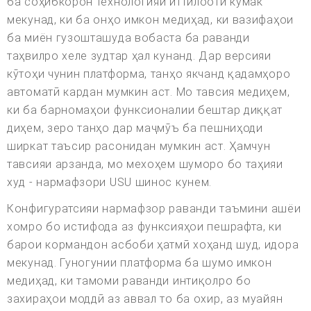
ба соҳибкорон технологияи иттилоотӣ кӯмак
мекунад, ки ба онҳо имкон медиҳад, ки вазифаҳои
ба миён гузошташуда вобаста ба раванди
таҳвилро хеле зудтар ҳал кунанд. Дар версияи
кӯтоҳи чунин платформа, танҳо якчанд қадамҳоро
автоматӣ кардан мумкин аст. Мо тавсия медиҳем,
ки ба барномаҳои функсионалии бештар диққат
диҳем, зеро танҳо дар маҷмӯъ ба пешниҳоди
ширкат таъсир расонидан мумкин аст. Ҳамчун
тавсияи арзанда, мо мехоҳем шуморо бо таҳияи
худ - нармафзори USU шинос кунем.
Конфигуратсияи нармафзор раванди таъмини ашёи
хомро бо истифода аз функсияҳои пешрафта, ки
барои кормандон асбоби ҳатмӣ хоҳанд шуд, идора
мекунад. Гуногунии платформа ба шумо имкон
медиҳад, ки тамоми раванди интиқолро бо
захираҳои моддӣ аз аввал то ба охир, аз муайян