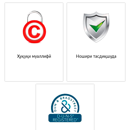
Ҳуқуқи муаллифӣ
Ношири тасдиқшуда