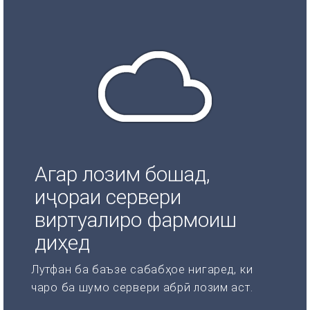
Агар лозим бошад,
иҷораи сервери
виртуалиро фармоиш
диҳед
Лутфан ба баъзе сабабҳое нигаред, ки
чаро ба шумо сервери абрӣ лозим аст.