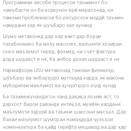
Программаи хисоби процесси таъминот бо
чамъбасти он ба коркунон ёрй мерасонад, ки
тамоми проблемахои бо ресурсхои моддй таъмин
намудани хар як шуъбаро хал кунанд.
Шумо метавонед дар хар вакт дар бораи
талабномахо ба молу масолех, вазъияти хозираи
онхо маълумот гиред, фахмед, ки счёт-фактура
дода шудааст ё не, ба анбор дохил шудааст ё не.
Нармафзори USU метавонад тамоми филиалҳо,
шӯъбаҳо ва анборҳоро муттаҳид карда, як макони
мубодилаи маълумот ва ҳуҷҷатҳоро эҷод кунад.
Ба таъминкунандагон чанд дақиқа лозим аст, то
дархост барои раванди интиқол, муайян кардани
маълумоти зарурӣ ва таъини шахсони масъул. Дар
базаи маълумот шумораи номаҳдуди ҷузъҳои
номенклатура ба қайд гирифта мешавад ва дар ҳар