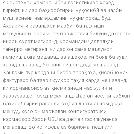
як системаи ҳамаҷонибаи логистикиро хоҳед
гирифт, ки дар баҳисобгирии муҳосибӣ ва ҷалби
муштариёни нав ёрдамчии муҳим хоҳад буд.
Аксарияти равандҳои марбут ба тафтиши
мавҷудияти ашёи инвентаризатсия бидуни дахолати
инсон сурат мегиранд, кормандон ҷадвалҳои
тайёрро мегиранд, ки дар он ҳама маълумот
намоиш дода мешавад ва ашёҳое, ки бояд ба зудӣ
харида шаванд, бо ранг нишон дода мешаванд.
Ҳангоми пур кардани бисёр варақаҳо, ҳисобнома-
фактураҳо ба таври худкор таҳия карда мешаванд,
ки кормандонро аз қисми зиёди масъулияти
ҳаррӯзаашон озод мекунанд. Дар он ҷое, ки қаблан
баҳисобгирии раванди таҳвил дастӣ анҷом дода
мешуд, ҳоло он масъалаи конфигуратсияи
нармафзор барои USU ва дастаи таҳиякунанда
мегардад. Бо истифода аз барнома, пешгӯии