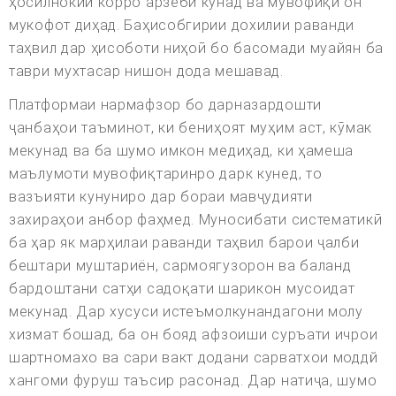
ҳосилнокии корро арзёбӣ кунад ва мувофиқи он
мукофот диҳад. Баҳисобгирии дохилии раванди
таҳвил дар ҳисоботи ниҳоӣ бо басомади муайян ба
таври мухтасар нишон дода мешавад.
Платформаи нармафзор бо дарназардошти
ҷанбаҳои таъминот, ки бениҳоят муҳим аст, кӯмак
мекунад ва ба шумо имкон медиҳад, ки ҳамеша
маълумоти мувофиқтаринро дарк кунед, то
вазъияти кунуниро дар бораи мавҷудияти
захираҳои анбор фаҳмед. Муносибати систематикӣ
ба ҳар як марҳилаи раванди таҳвил барои ҷалби
бештари муштариён, сармоягузорон ва баланд
бардоштани сатҳи садоқати шарикон мусоидат
мекунад. Дар хусуси истеъмолкунандагони молу
хизмат бошад, ба он бояд афзоиши суръати ичрои
шартномахо ва сари вакт додани сарватхои моддй
хангоми фуруш таъсир расонад. Дар натиҷа, шумо