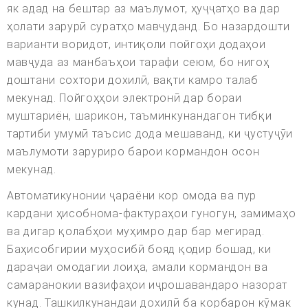
як адад на бештар аз маълумот, ҳуҷҷатҳо ва дар
ҳолати зарурӣ суратҳо мавҷуданд. Бо назардошти
варианти воридот, интиқоли пойгоҳи додаҳои
мавҷуда аз манбаъҳои тарафи сеюм, бо нигоҳ
доштани сохтори дохилӣ, вақти камро талаб
мекунад. Пойгоҳҳои электронӣ дар бораи
муштариён, шарикон, таъминкунандагон тибқи
тартиби умумӣ таъсис дода мешаванд, ки ҷустуҷӯи
маълумоти заруриро барои кормандон осон
мекунад.
Автоматикунонии ҷараёни кор омода ва пур
кардани ҳисобнома-фактураҳои гуногун, замимаҳо
ва дигар қолабҳои муҳимро дар бар мегирад.
Баҳисобгирии муҳосибӣ бояд қодир бошад, ки
дараҷаи омодагии лоиҳа, амали кормандон ва
самаранокии вазифаҳои иҷрошавандаро назорат
кунад. Ташкилкунандаи дохилӣ ба корбарон кӯмак