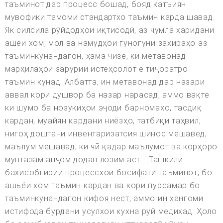
таъминот дар процесс бошад, бояд катъиян
мувофики тамоми стандартхо таъмин карда шавад.
Як силсила рӯйдодҳои иқтисодӣ, аз ҷумла харидани
ашёи хом, мол ва намудҳои гуногуни захираҳо аз
таъминкунандагон, ҳама чизе, ки метавонад
марҳилаҳои зарурии истеҳсолот ё тиҷоратро
таъмин кунад. Албатта, ин метавонад дар назари
аввал кори душвор ба назар нарасад, аммо вақте
ки шумо ба нозукиҳои эҷоди барномаҳо, тасдиқ
кардан, муайян кардани ниёзҳо, татбиқи таҳвил,
нигоҳ доштани инвентаризатсия шинос мешавед,
маълум мешавад, ки чӣ қадар маълумот ва корҳоро
мунтазам анҷом додан лозим аст. . Ташкили
бахисобгирии процессхои босифати таъминот, бо
ашьёи хом таъмин кардан ва кори пурсамар бо
таъминкунандагон кифоя нест, аммо ин хангоми
истифода бурдани усулхои кухна руй медихад. Ҳоло