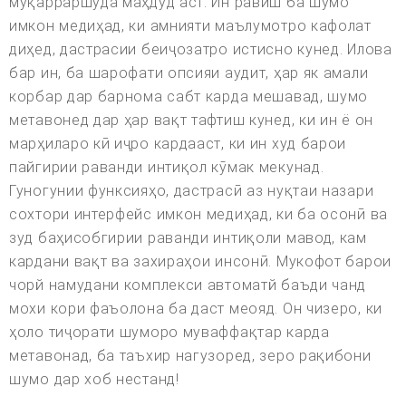
муқарраршуда маҳдуд аст. Ин равиш ба шумо
имкон медиҳад, ки амнияти маълумотро кафолат
диҳед, дастрасии беиҷозатро истисно кунед. Илова
бар ин, ба шарофати опсияи аудит, ҳар як амали
корбар дар барнома сабт карда мешавад, шумо
метавонед дар ҳар вақт тафтиш кунед, ки ин ё он
марҳиларо кӣ иҷро кардааст, ки ин худ барои
пайгирии раванди интиқол кӯмак мекунад.
Гуногунии функсияҳо, дастрасӣ аз нуқтаи назари
сохтори интерфейс имкон медиҳад, ки ба осонӣ ва
зуд баҳисобгирии раванди интиқоли мавод, кам
кардани вақт ва захираҳои инсонӣ. Мукофот барои
чорй намудани комплекси автоматй баъди чанд
мохи кори фаъолона ба даст меояд. Он чизеро, ки
ҳоло тиҷорати шуморо муваффақтар карда
метавонад, ба таъхир нагузоред, зеро рақибони
шумо дар хоб нестанд!