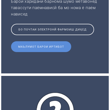
Барои харидани барнома шумо метавонед
тавассути паёмнависӣ ба мо нома ё паём
нависед
БО ПОЧТАИ ЭЛЕКТРОНӢ ФАРМОИШ ДИҲЕД
МАЪЛУМОТ БАРОИ ИРТИБОТ