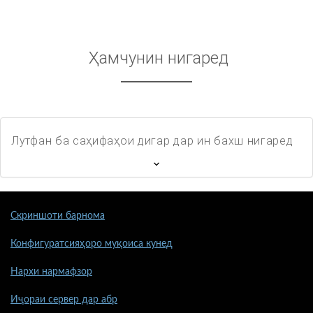
Ҳамчунин нигаред
Лутфан ба саҳифаҳои дигар дар ин бахш нигаред
Скриншоти барнома
Конфигуратсияҳоро муқоиса кунед
Нархи нармафзор
Иҷораи сервер дар абр