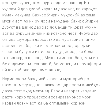
истеҳсолкунандагон пур карда мешаванд. Ин
ҷудокунӣ дар ҳисоб кардани даромад ва хароҷот
кӯмак мекунад. Баҳисобгирии муҳосибӣ аз ҳама
муҳим аст. Аз ин рӯ, ҷорӣ намудани баҳисобгирии
дуруст ва дақиқ дар ҳар як бахши тиҷорат муҳим
аст ва фурӯши айнак низ истисно нест. Имрӯз дар
оптика шумораи дархостҳо ва муштариён танҳо
афзоиш меёбад, ки ин маънои онро дорад, ки
ҷараёни бузурги иттилоот вуҷуд дорад, ки бояд
таҳлил карда шаванд. Меҳнати инсон ба ҳамаи ин
бе ёрдамчиёни технологӣ, ба монанди нармафзори
айнак тоб оварда наметавонад.
Нармафзори баҳодиҳӣ ҷараёни муштариёнро
назорат мекунад ва шаклҳоро дар асоси қолибҳои
дарунсохт эҷод мекунад. Барои назорат кардани
рафти корхо процессхои хозиразамонро чорй
кардан лозим аст, ки ба оптималии кор ёрй