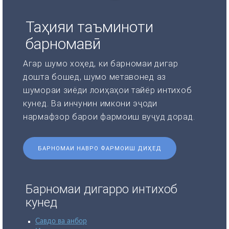
Таҳияи таъминоти
барномавӣ
Агар шумо хоҳед, ки барномаи дигар
дошта бошед, шумо метавонед аз
шумораи зиёди лоиҳаҳои тайёр интихоб
кунед. Ва инчунин имкони эҷоди
нармафзор барои фармоиш вуҷуд дорад.
БАРНОМАИ НАВРО ФАРМОИШ ДИҲЕД
Барномаи дигарро интихоб
кунед
Савдо ва анбор