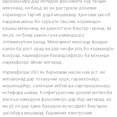
идоракуниро дар ибтидои фаъолияти худ тасдик
мекунанд, ки баъд аз он дастурхои дохилии
кормандон тартиб дода мешаванд. Ҳангоми ҳисоб
кардани маош бо суръати тақсим, кормандон
кӯшиш мекунанд, ки дархостҳои бештар гиранд, аз
ин рӯ, он бояд ҳамон гуна равандҳоро
оптимизатсия кунад. Менеҷмент мехоҳад фоидаи
калон ба даст орад ва дар нисфи роҳ бо кормандон
вохӯрад, нармафзори баландсифатро ба монанди
нармафзори айнак мегирад.
Нармафзори USU як барномаи насли нав аст, ки
метавонад дар тозакунии хушк, гаравхонаҳо,
мошиншӯйҳо, салонҳои зебоӣ ва сартарошхонаҳо
истифода шавад. Конфигуратсияи дохилӣ интихоби
васеъи намудҳои фаъолиятро дар бар мегирад, аз
ин рӯ он дар ҳама бахшҳои иқтисодиёт беҳтарин
ҳисобида мешавад. Ёрдамчии электронии