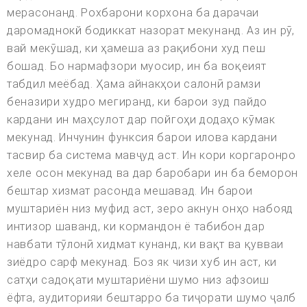
мерасонанд. Рохбарони корхона ба дарачаи
даромаднокй бодиккат назорат мекунанд. Аз ин рӯ,
вай мекӯшад, ки ҳамеша аз рақибони худ пеш
бошад. Бо нармафзори муосир, ин ба воқеият
табдил меёбад. Ҳама айнакҳои салонӣ рамзи
беназири худро мегиранд, ки барои зуд пайдо
кардани ин маҳсулот дар пойгоҳи додаҳо кӯмак
мекунад. Инчунин функсия барои илова кардани
тасвир ба система мавҷуд аст. Ин кори коргаронро
хеле осон мекунад ва дар баробари ин ба беморон
бештар хизмат расонда мешавад. Ин барои
муштариён низ муфид аст, зеро акнун онҳо набояд
интизор шаванд, ки кормандон ё табибон дар
навбати тӯлонӣ хидмат кунанд, ки вақт ва қувваи
зиёдро сарф мекунад. Боз як чизи хуб ин аст, ки
сатҳи садоқати муштариёни шумо низ афзоиш
ёфта, аудиторияи бештарро ба тиҷорати шумо ҷалб