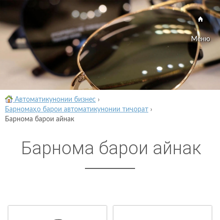
Меню
Автоматикунонии бизнес
›
Барномаҳо барои автоматикунонии тиҷорат
›
Барнома барои айнак
Барнома барои айнак