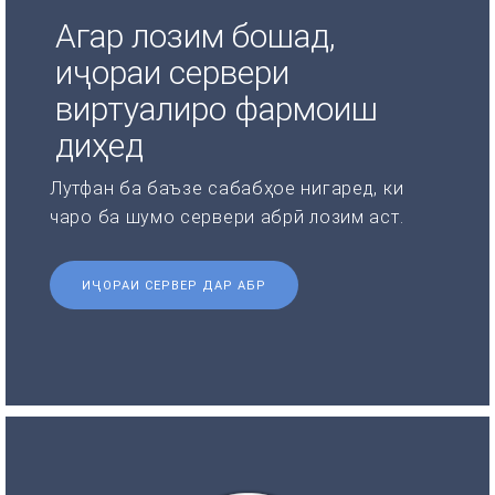
Агар лозим бошад,
иҷораи сервери
виртуалиро фармоиш
диҳед
Лутфан ба баъзе сабабҳое нигаред, ки
чаро ба шумо сервери абрӣ лозим аст.
ИҶОРАИ СЕРВЕР ДАР АБР