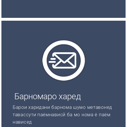
Барномаро харед
Барои харидани барнома шумо метавонед
тавассути паёмнависӣ ба мо нома ё паём
нависед