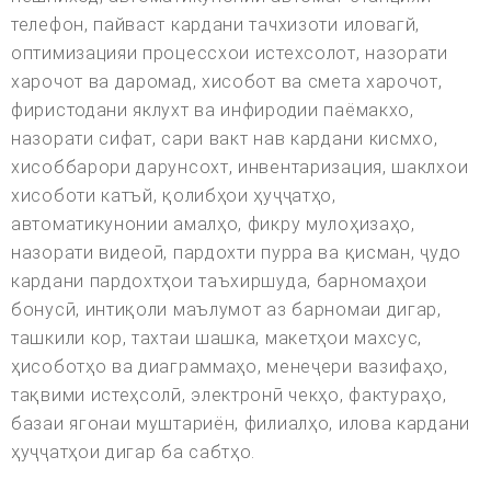
телефон, пайваст кардани тачхизоти иловагй,
оптимизацияи процессхои истехсолот, назорати
харочот ва даромад, хисобот ва смета харочот,
фиристодани яклухт ва инфиродии паёмакхо,
назорати сифат, сари вакт нав кардани кисмхо,
хисоббарори дарунсохт, инвентаризация, шаклхои
хисоботи катъй, қолибҳои ҳуҷҷатҳо,
автоматикунонии амалҳо, фикру мулоҳизаҳо,
назорати видеоӣ, пардохти пурра ва қисман, ҷудо
кардани пардохтҳои таъхиршуда, барномаҳои
бонусӣ, интиқоли маълумот аз барномаи дигар,
ташкили кор, тахтаи шашка, макетҳои махсус,
ҳисоботҳо ва диаграммаҳо, менеҷери вазифаҳо,
тақвими истеҳсолӣ, электронӣ чекҳо, фактураҳо,
базаи ягонаи муштариён, филиалҳо, илова кардани
ҳуҷҷатҳои дигар ба сабтҳо.