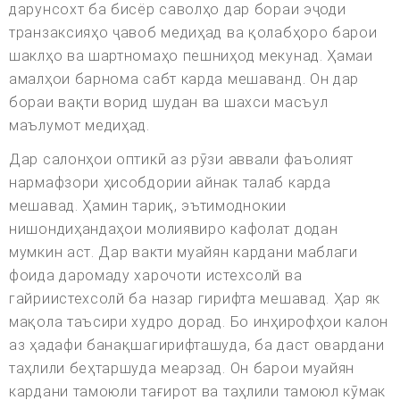
дарунсохт ба бисёр саволҳо дар бораи эҷоди
транзаксияҳо ҷавоб медиҳад ва қолабҳоро барои
шаклҳо ва шартномаҳо пешниҳод мекунад. Ҳамаи
амалҳои барнома сабт карда мешаванд. Он дар
бораи вақти ворид шудан ва шахси масъул
маълумот медиҳад.
Дар салонҳои оптикӣ аз рӯзи аввали фаъолият
нармафзори ҳисобдории айнак талаб карда
мешавад. Ҳамин тариқ, эътимоднокии
нишондиҳандаҳои молиявиро кафолат додан
мумкин аст. Дар вакти муайян кардани маблаги
фоида даромаду харочоти истехсолй ва
гайриистехсолй ба назар гирифта мешавад. Ҳар як
мақола таъсири худро дорад. Бо инҳирофҳои калон
аз ҳадафи банақшагирифташуда, ба даст овардани
таҳлили беҳтаршуда меарзад. Он барои муайян
кардани тамоюли тағирот ва таҳлили тамоюл кӯмак