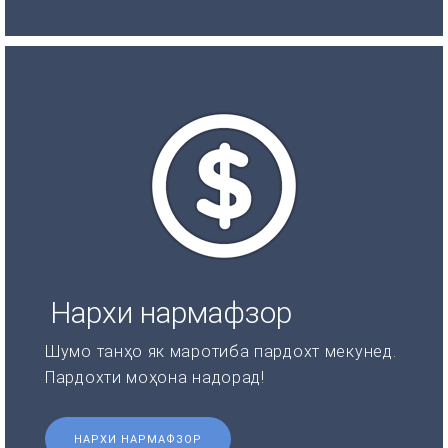
Нархи нармафзор
Шумо танҳо як маротиба пардохт мекунед.
Пардохти моҳона надорад!
НАРХИ НАРМАФЗОР