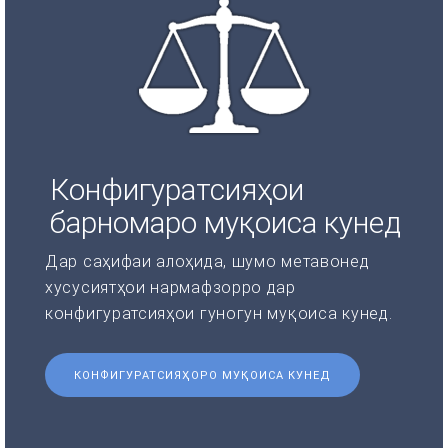
Конфигуратсияҳои
барномаро муқоиса кунед
Дар саҳифаи алоҳида, шумо метавонед
хусусиятҳои нармафзорро дар
конфигуратсияҳои гуногун муқоиса кунед.
КОНФИГУРАТСИЯҲОРО МУҚОИСА КУНЕД