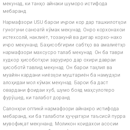
мекунад, ки танҳо айнаки шуморо истифода
мебаранд.
Нармафзори USU барои иҷрои кор дар ташкилотҳои
гуногуни саноатӣ кӯмак мекунад. Онро корхонахои
истехсолй, наклиёт, тозакунй ва дигар корхо-нахо
ичро мекунанд. Баҳисобгирии сабтҳо ва амалиётҳо
нармафзори махсусро талаб мекунад. Он ба таври
худкор ҳисоботҳои заруриро дар охири давраи
ҳисоботӣ тавлид мекунад. Он барои таҳлил ва
муайян кардани ниёзҳои муштариён ба намудҳои
алоҳидаи мол кӯмак мекунад. Барои ба даст
овардани фоидаи хуб, шумо бояд маҳсулотеро
фурӯшед, ки талабот доранд.
Салонҳои оптикӣ нармафзори айнакро истифода
мебаранд, ки ба талаботи ҳуҷҷатҳои таъсисӣ пурра
мувофиқат мекунанд. Моликон коидахои асосии