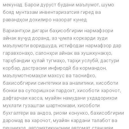
мекунад. Барои дуруст будани маълумот, шумо
бояд мунтазам инвентаризатсия гиред ва
равандҳои дохилиро назорат кунед.
Вариантҳои дигари баҳисобгирии нармафзори
айнак вуҷуд доранд, аз ҷумла коркарди зуди
маълумоти воридшуда, истифодаи нармафзор дар
гаравхонаҳо, салонҳои айнак ва хушккунакҳо,
тарҳбандии қулай тугмаҳо, тарҳи услубӣ, дастури
корбар, дастрасии инфиродӣ ба кормандон,
маълумотномаҳои махсус ва таснифхо,
бахисобгирии синтетики ва аналитики, хисоботи
бонки ва супоришхои пардохт, хисоботи харочот,
дафтарчаи касса, муайян намудани ухдадорихои
мухлати гузаштаи шартномави, хисоботи
бухгалтери ва андоз, риояи конунхо, бахисобгирии
даромад ва харочот, муайян кардани талабот ва
пешниход, автоматикунонии автомат станцияи