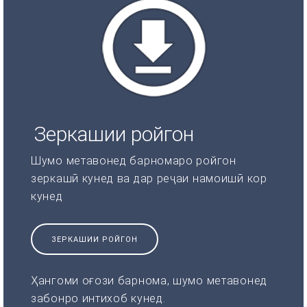
Зеркашии ройгон
Шумо метавонед барномаро ройгон
зеркашӣ кунед ва дар реҷаи намоишӣ кор
кунед
ЗЕРКАШИИ РОЙГОН
Ҳангоми оғози барнома, шумо метавонед
забонро интихоб кунед.