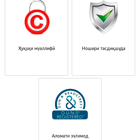
Ҳуқуқи муаллифӣ
Ношири тасдиқшуда
Аломати эътимод