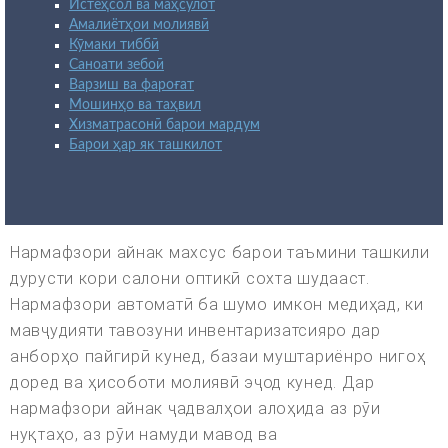
Истеҳсол ва маҳсулот
Амалиётҳои молиявӣ
Кӯмаки тиббӣ
Саноати зебоӣ
Варзиш ва фароғат
Мошинҳо ва таҳвил
Хизматрасонӣ барои мардум
Барои ҳар як ташкилот
Нармафзори айнак махсус барои таъмини ташкили
дурусти кори салони оптикӣ сохта шудааст.
Нармафзори автоматӣ ба шумо имкон медиҳад, ки
мавҷудияти тавозуни инвентаризатсияро дар
анборҳо пайгирӣ кунед, базаи муштариёнро нигоҳ
доред ва ҳисоботи молиявӣ эҷод кунед. Дар
нармафзори айнак ҷадвалҳои алоҳида аз рӯи
нуқтаҳо, аз рӯи намуди мавод ва