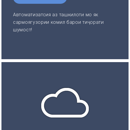
Автоматизатсия аз ташкилоти мо як
сармоягузории комил барои тиҷорати
шумост!