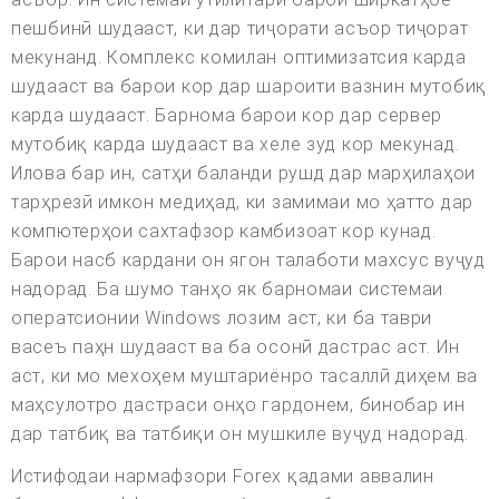
пешбинӣ шудааст, ки дар тиҷорати асъор тиҷорат
мекунанд. Комплекс комилан оптимизатсия карда
шудааст ва барои кор дар шароити вазнин мутобиқ
карда шудааст. Барнома барои кор дар сервер
мутобиқ карда шудааст ва хеле зуд кор мекунад.
Илова бар ин, сатҳи баланди рушд дар марҳилаҳои
тарҳрезӣ имкон медиҳад, ки замимаи мо ҳатто дар
компютерҳои сахтафзор камбизоат кор кунад.
Барои насб кардани он ягон талаботи махсус вуҷуд
надорад. Ба шумо танҳо як барномаи системаи
оператсионии Windows лозим аст, ки ба таври
васеъ паҳн шудааст ва ба осонӣ дастрас аст. Ин
аст, ки мо мехоҳем муштариёнро тасаллӣ диҳем ва
маҳсулотро дастраси онҳо гардонем, бинобар ин
дар татбиқ ва татбиқи он мушкиле вуҷуд надорад.
Истифодаи нармафзори Forex қадами аввалин