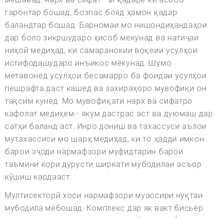
гаронтар бошад, бозпас бояд ҳамон қадар
баландтар бошад. Барномаи мо нишондиҳандаҳои
дар боло зикршударо ҳисоб мекунад ва натиҷаи
ниҳоӣ медиҳад, ки самаранокии воқеии усулҳои
истифодашударо инъикос мекунад. Шумо
метавонед усулҳои бесамарро ба фоидаи усулҳои
пешрафта даст кашед ва захираҳоро мувофиқи он
тақсим кунед. Мо мувофиқати нарх ва сифатро
кафолат медиҳем - якум дастрас аст ва дуюмаш дар
сатҳи баланд аст. Инро дониш ва тахассуси аълои
мутахассиси мо шарҳ медиҳад, ки то ҳадди имкон
барои эҷоди нармафзори муфидтарин барои
таъмини кори дурусти ширкати мубодилаи асъор
кӯшиш кардааст.
Мултисекторӣ хоси нармафзори муассири нуқтаи
мубодила мебошад. Комплекс дар як вакт бисьёр