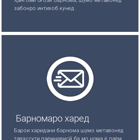
Ҳангоми оғози барнома, шумо метавонед
забонро интихоб кунед.
Барномаро харед
Барои харидани барнома шумо метавонед
тавассути паёмнависӣ ба мо нома ё паём