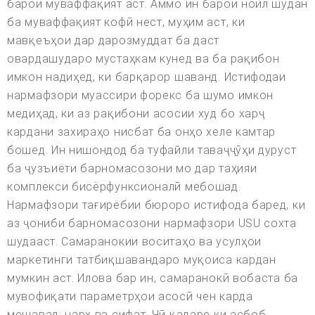
барои муваффақият аст. Аммо ин барои ноил шудан
ба муваффақият кофӣ нест, муҳим аст, ки
мавқеъҳои дар дарозмуддат ба даст
овардашударо мустаҳкам кунед ва ба рақибон
имкон надиҳед, ки барқарор шаванд. Истифодаи
нармафзори муассири форекс ба шумо имкон
медиҳад, ки аз рақибони асосии худ бо харҷ
кардани захираҳо нисбат ба онҳо хеле камтар
бошед. Ин нишондод ба туфайли таваҷҷӯҳи дуруст
ба ҷузъиёти барномасозони мо дар таҳияи
комплекси бисёрфунксионалӣ мебошад.
Нармафзори тағирёбии бюроро истифода баред, ки
аз ҷониби барномасозони нармафзори USU сохта
шудааст. Самаранокии воситаҳо ва усулҳои
маркетинги татбиқшавандаро муқоиса кардан
мумкин аст. Илова бар ин, самаранокӣ вобаста ба
мувофиқати параметрҳои асосӣ чен карда
мешавад: нарх ва сифат. Чӣ қадаре ки асбоб