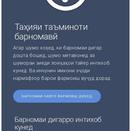
Таҳияи таъминоти
барномавӣ
Агар шумо хоҳед, ки барномаи дигар
дошта бошед, шумо метавонед аз
шумораи зиёди лоиҳаҳои тайёр интихоб
кунед. Ва инчунин имкони эҷоди
нармафзор барои фармоиш вуҷуд дорад.
БАРНОМАИ НАВРО ФАРМОИШ ДИҲЕД
Барномаи дигарро интихоб
кунед