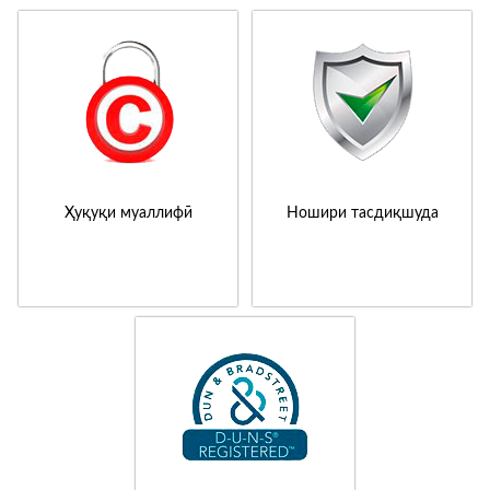
Ҳуқуқи муаллифӣ
Ношири тасдиқшуда