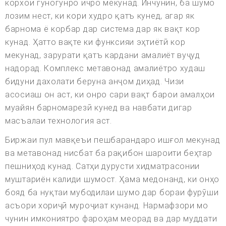
корхои гуногунро ичро мекунад. Инчунин, ба шумо
лозим нест, ки кори худро қатъ кунед, агар як
барнома ё корбар дар система дар як вақт кор
кунад. Ҳатто вақте ки функсияи эҳтиётӣ кор
мекунад, зарурати қатъ кардани амалиёт вуҷуд
надорад. Комплекс метавонад амалиётро худаш
бидуни дахолати беруна анҷом диҳад. Чизи
асосиаш он аст, ки онро сари вақт барои амалҳои
муайян барномарезӣ кунед ва навбати дигар
масъалаи технология аст.
Биржаи пул мавқеъи пешбарандаро ишғол мекунад
ва метавонад нисбат ба рақибон шароити беҳтар
пешниҳод кунад. Сатҳи дурусти хидматрасонии
муштариён калиди шумост. Ҳама медонанд, ки онҳо
бояд ба нуқтаи мубодилаи шумо дар бораи фурӯши
асъори хориҷӣ муроҷиат кунанд. Нармафзори мо
чунин имкониятро фароҳам меорад ва дар муддати