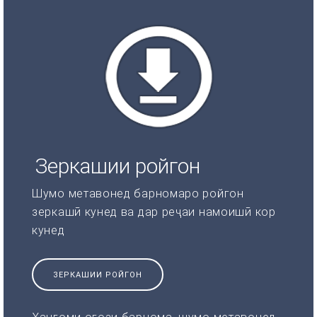
Зеркашии ройгон
Шумо метавонед барномаро ройгон
зеркашӣ кунед ва дар реҷаи намоишӣ кор
кунед
ЗЕРКАШИИ РОЙГОН