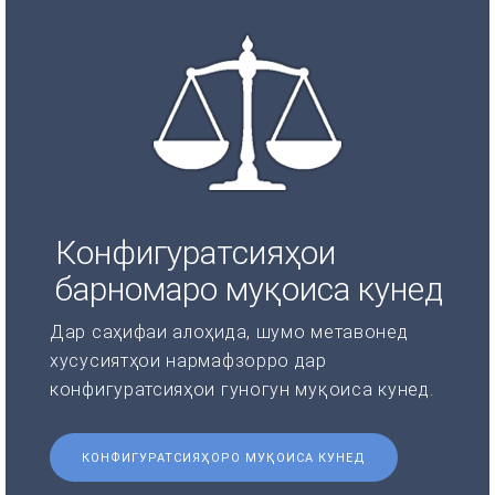
Конфигуратсияҳои
барномаро муқоиса кунед
Дар саҳифаи алоҳида, шумо метавонед
хусусиятҳои нармафзорро дар
конфигуратсияҳои гуногун муқоиса кунед.
КОНФИГУРАТСИЯҲОРО МУҚОИСА КУНЕД