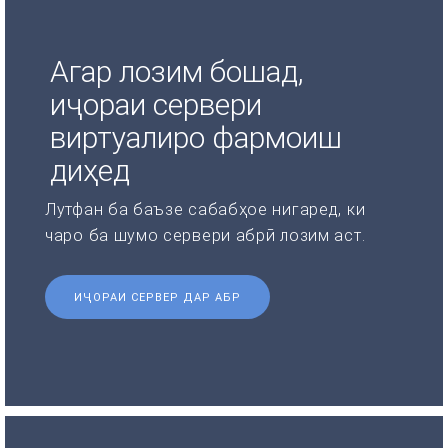
Агар лозим бошад,
иҷораи сервери
виртуалиро фармоиш
диҳед
Лутфан ба баъзе сабабҳое нигаред, ки
чаро ба шумо сервери абрӣ лозим аст.
ИҶОРАИ СЕРВЕР ДАР АБР