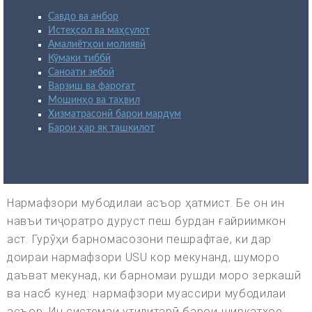
Савдо ва анбор
Истеҳсол ва маҳсулот
Амалиётҳои молиявӣ
Кӯмаки тиббӣ
Саноати зебоӣ
Варзиш ва фароғат
Мошинҳо ва таҳвил
Хизматрасонӣ барои мардум
Барои ҳар як ташкилот
Нармафзори мубодилаи асъор ҳатмист. Бе он ин
навъи тиҷоратро дуруст пеш бурдан ғайриимкон
аст. Гурӯҳи барномасозони пешрафтае, ки дар
доираи нармафзори USU кор мекунанд, шуморо
даъват мекунад, ки барномаи рушди моро зеркашӣ
ва насб кунед: нармафзори муассири мубодилаи
асъор. Ин системаи утилитарӣ барои ширкатҳое