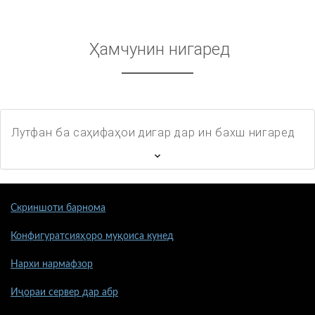
Ҳамчунин нигаред
Лутфан ба саҳифаҳои дигар дар ин бахш нигаред
Скриншоти барнома
Конфигуратсияҳоро муқоиса кунед
Нархи нармафзор
Иҷораи сервер дар абр