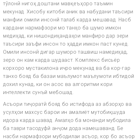
тӯлонӣ нигоҳ доштани мавқеъҳоро таъмин
мекунад. Хисобу китоби аник ва набудани таъсири
манфии омили инсонй талаб карда мешавад. Насб
кардани нармафзори мо танҳо ба шумо имкон
медиҳад, ки нишондиҳандаҳои манфиро дар зери
таъсири заъфи инсон то ҳадди имкон паст кунед.
Омили инсонӣ дигар шуморо ташвиш намедиҳад,
зеро он кам карда шудааст. Комплекс бисьёр
корхоро мустакилона ичро мекунад ва ба кор-гар
танхо бояд ба базаи маълумот маълумоти ибтидой
дохил кунад, ки он асос ва алгоритми кори
интеллекти сунъй мебошад.
Асъори тиҷоратӣ бояд бо истифода аз абзорҳо ва
усулҳои махсус барои ин амалиёт мутобиқшуда
идора карда шавад. Амалҳо ба монанди мубодила
ба таври тасодуфӣ анҷом дода намешаванд. Бе
насби нармафзори мубодилаи асъор, кор бо асъор