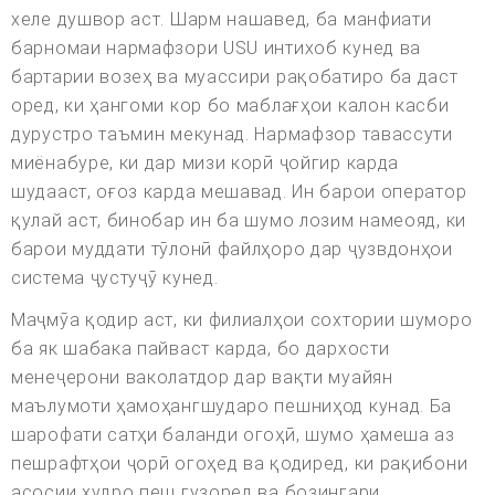
хеле душвор аст. Шарм нашавед, ба манфиати
барномаи нармафзори USU интихоб кунед ва
бартарии возеҳ ва муассири рақобатиро ба даст
оред, ки ҳангоми кор бо маблағҳои калон касби
дурустро таъмин мекунад. Нармафзор тавассути
миёнабуре, ки дар мизи корӣ ҷойгир карда
шудааст, оғоз карда мешавад. Ин барои оператор
қулай аст, бинобар ин ба шумо лозим намеояд, ки
барои муддати тӯлонӣ файлҳоро дар ҷузвдонҳои
система ҷустуҷӯ кунед.
Маҷмӯа қодир аст, ки филиалҳои сохтории шуморо
ба як шабака пайваст карда, бо дархости
менеҷерони ваколатдор дар вақти муайян
маълумоти ҳамоҳангшударо пешниҳод кунад. Ба
шарофати сатҳи баланди огоҳӣ, шумо ҳамеша аз
пешрафтҳои ҷорӣ огоҳед ва қодиред, ки рақибони
асосии худро пеш гузоред ва бозингари