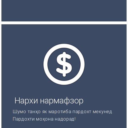
Нархи нармафзор
Шумо танҳо як маротиба пардохт мекунед.
Пардохти моҳона надорад!