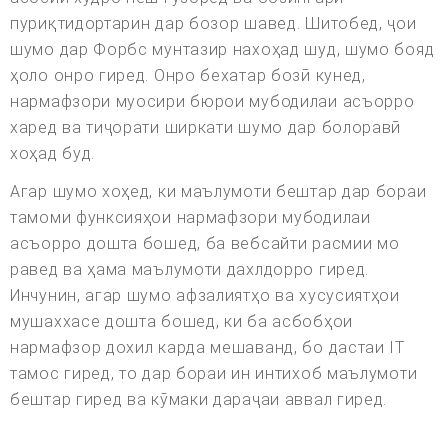
пуриқтидортарин дар бозор шавед. Шитобед, ҷои
шумо дар Форбс мунтазир нахоҳад шуд, шумо бояд
ҳоло онро гиред. Онро бехатар бозӣ кунед,
нармафзори муосири бюрои мубодилаи асъорро
харед ва тиҷорати ширкати шумо дар болоравӣ
хоҳад буд.
Агар шумо хоҳед, ки маълумоти бештар дар бораи
тамоми функсияҳои нармафзори мубодилаи
асъорро дошта бошед, ба вебсайти расмии мо
равед ва ҳама маълумоти дахлдорро гиред.
Инчунин, агар шумо афзалиятҳо ва хусусиятҳои
мушаххасе дошта бошед, ки ба асбобҳои
нармафзор дохил карда мешаванд, бо дастаи IT
тамос гиред, то дар бораи ин интихоб маълумоти
бештар гиред ва кӯмаки дараҷаи аввал гиред.