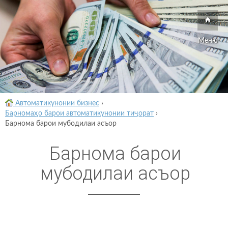
Меню
Автоматикунонии бизнес
›
Барномаҳо барои автоматикунонии тиҷорат
›
Барнома барои мубодилаи асъор
Барнома барои
мубодилаи асъор