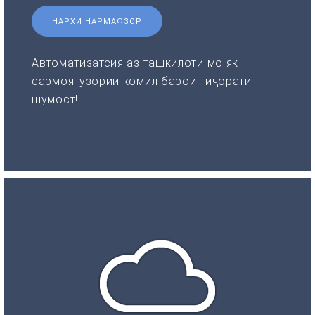
НАРХИ НАРМАФЗОР
Автоматизатсия аз ташкилоти мо як
сармоягузории комил барои тиҷорати
шумост!