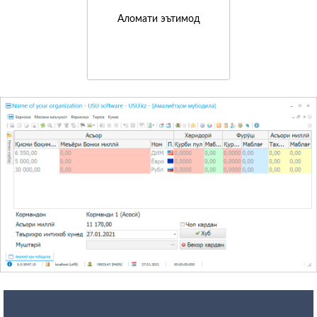
Аломати эътимод