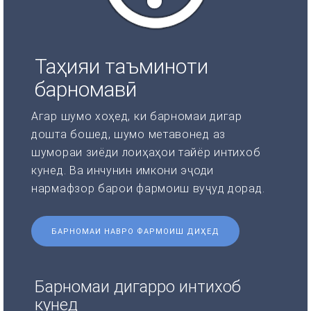
Таҳияи таъминоти
барномавӣ
Агар шумо хоҳед, ки барномаи дигар
дошта бошед, шумо метавонед аз
шумораи зиёди лоиҳаҳои тайёр интихоб
кунед. Ва инчунин имкони эҷоди
нармафзор барои фармоиш вуҷуд дорад.
БАРНОМАИ НАВРО ФАРМОИШ ДИҲЕД
Барномаи дигарро интихоб
кунед