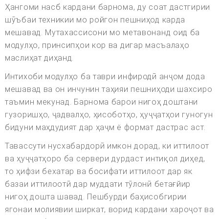
Ҳангоми насб кардани барнома, ду соат дастгирии
шӯъбаи техникии мо ройгон пешниҳод карда
мешавад. Мутахассисони мо метавонанд оид ба
модулҳо, принсипҳои кор ва дигар масъалаҳо
маслиҳат диҳанд.
Интихоби модулҳо ба таври инфиродӣ анҷом дода
мешавад ва он инчунин таҳияи пешниҳоди шахсиро
таъмин мекунад. Барнома барои нигоҳ доштани
гузоришҳо, ҷадвалҳо, ҳисоботҳо, ҳуҷҷатҳои гуногун
бидуни маҳдудият дар ҳаҷм ё формат дастрас аст.
Тавассути нусхабардорӣ имкон дорад, ки иттилоот
ва ҳуҷҷатҳоро ба сервери дурдаст интиқол диҳед,
то ҳифзи бехатар ва босифати иттилоот дар як
базаи иттилоотӣ дар муддати тӯлонӣ бетағйир
нигоҳ дошта шавад. Пешбурди баҳисобгирии
ягонаи молиявии ширкат, ворид кардани хароҷот ва