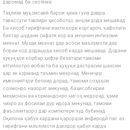
даромад ба система.
Таҳлили муқоисавӣ барои ҳама гуна давра
тавассути тавлиди ҳисоботҳо анҷом дода мешавад.
Ба хисоб гирифтани вакти кори коргарон, кафолати
бехтар шудани сифати кор ва инчунин интизоми
мехнат. Музди мехнат дар асоси маълумоти дар
бораи кор додашуда хисоб карда мешавад. Додани
ҳуқуқҳои корбар ҳифзи бехатари тамоми
иттилоотро вобаста ба ҳуқуқи дастрасии шахсии
ҳар як корманд таъмин мекунад. Менеҷер
имкониятҳои беохир дорад, тамоми соҳаҳои
созмонро назорат мекунад, баҳисобгирии
меҳмонон ва кормандонро нигоҳ медорад, ҳама
чизро аз фосилаи дур идора мекунад, тамоми
фаъолиятҳоро дар компютери худ бубинад.
Оқилона қабул кардани қарорҳои инфиродӣ пас аз
гирифтани маълумоти дахлдор қабул карда