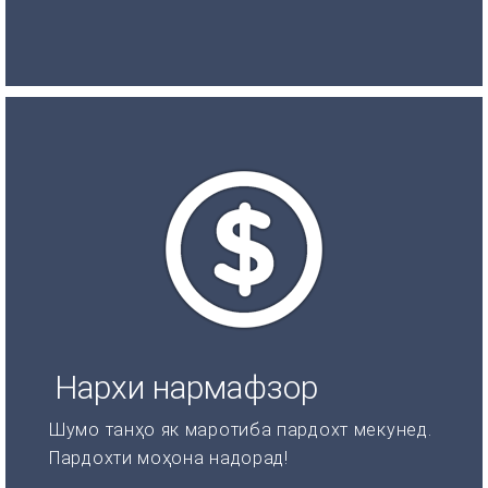
Нархи нармафзор
Шумо танҳо як маротиба пардохт мекунед.
Пардохти моҳона надорад!