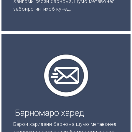
Ҳангоми оғози барнома, шумо метавонед
забонро интихоб кунед.
Барномаро харед
Барои харидани барнома шумо метавонед
тавассути паёмнависӣ ба мо нома ё паём