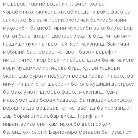
мешавад. Тартиб додани графики кор ва
чорабинихо, окилона хисоб кардани вакт, фазо ва
захирахо. Бо ҳамгироии системаи баҳисобгирии
муҳосибӣ, баҳисобгирии муҳосибӣ ва анборҳо дар
сатҳи баландтарин дастрас хоҳанд буд, ки тамоми
гардиши пули нақдро пайгирӣ мекунанд. Замимаи
мобилии барномаро метавон барои дарёфти
имкониятҳои кор бидуни пайвастшавӣ ба як макони
кори мушаххас истифода бурд. Қулфи худкори
экран дар сурати нодуруст ворид кардани парол ва
инчунин вақте ки шахсони бегона кӯшиши дастрасӣ
ба маълумоти шуморо фаъол мекунанд. Ҳама
маълумот дар бораи ҳадафҳо ба нақшаи вазифаҳо
ворид карда мешавад, ки метавонад ба кормандон
дар бораи онҳо хабар диҳад. Гирифтани
инвентаризатсия, ҳамгироӣ бо дастгоҳҳои
баландтехнологӣ. Барномаро метавон ба гузаргоҳ