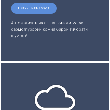
НАРХИ НАРМАФЗОР
Автоматизатсия аз ташкилоти мо як
сармоягузории комил барои тиҷорати
шумост!