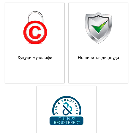
Ҳуқуқи муаллифӣ
Ношири тасдиқшуда