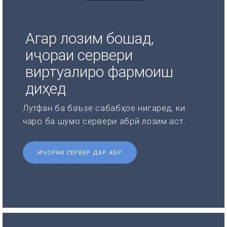
Агар лозим бошад,
иҷораи сервери
виртуалиро фармоиш
диҳед
Лутфан ба баъзе сабабҳое нигаред, ки
чаро ба шумо сервери абрӣ лозим аст.
ИҶОРАИ СЕРВЕР ДАР АБР