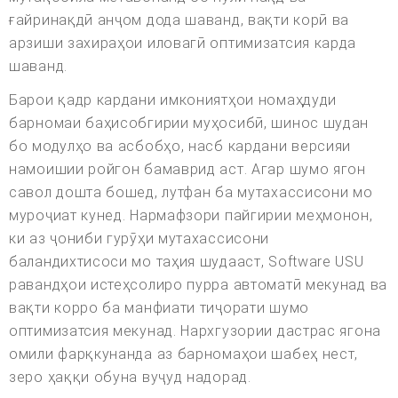
ғайринақдӣ анҷом дода шаванд, вақти корӣ ва
арзиши захираҳои иловагӣ оптимизатсия карда
шаванд.
Барои қадр кардани имкониятҳои номаҳдуди
барномаи баҳисобгирии муҳосибӣ, шинос шудан
бо модулҳо ва асбобҳо, насб кардани версияи
намоишии ройгон бамаврид аст. Агар шумо ягон
савол дошта бошед, лутфан ба мутахассисони мо
муроҷиат кунед. Нармафзори пайгирии меҳмонон,
ки аз ҷониби гурӯҳи мутахассисони
баландихтисоси мо таҳия шудааст, Software USU
равандҳои истеҳсолиро пурра автоматӣ мекунад ва
вақти корро ба манфиати тиҷорати шумо
оптимизатсия мекунад. Нархгузории дастрас ягона
омили фарқкунанда аз барномаҳои шабеҳ нест,
зеро ҳаққи обуна вуҷуд надорад.