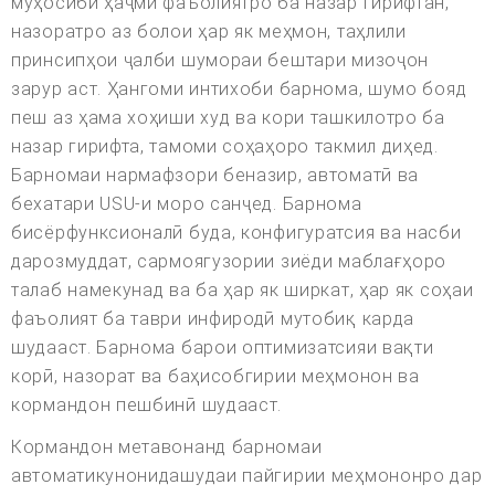
муҳосибӣ ҳаҷми фаъолиятро ба назар гирифтан,
назоратро аз болои ҳар як меҳмон, таҳлили
принсипҳои ҷалби шумораи бештари мизоҷон
зарур аст. Ҳангоми интихоби барнома, шумо бояд
пеш аз ҳама хоҳиши худ ва кори ташкилотро ба
назар гирифта, тамоми соҳаҳоро такмил диҳед.
Барномаи нармафзори беназир, автоматӣ ва
бехатари USU-и моро санҷед. Барнома
бисёрфунксионалӣ буда, конфигуратсия ва насби
дарозмуддат, сармоягузории зиёди маблағҳоро
талаб намекунад ва ба ҳар як ширкат, ҳар як соҳаи
фаъолият ба таври инфиродӣ мутобиқ карда
шудааст. Барнома барои оптимизатсияи вақти
корӣ, назорат ва баҳисобгирии меҳмонон ва
кормандон пешбинӣ шудааст.
Кормандон метавонанд барномаи
автоматикунонидашудаи пайгирии меҳмононро дар