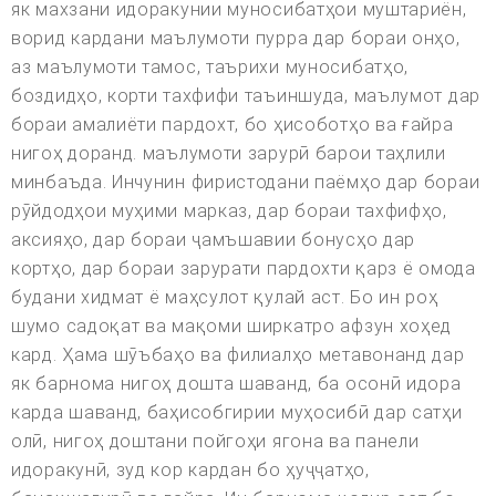
як махзани идоракунии муносибатҳои муштариён,
ворид кардани маълумоти пурра дар бораи онҳо,
аз маълумоти тамос, таърихи муносибатҳо,
боздидҳо, корти тахфифи таъиншуда, маълумот дар
бораи амалиёти пардохт, бо ҳисоботҳо ва ғайра
нигоҳ доранд. маълумоти зарурӣ барои таҳлили
минбаъда. Инчунин фиристодани паёмҳо дар бораи
рӯйдодҳои муҳими марказ, дар бораи тахфифҳо,
аксияҳо, дар бораи ҷамъшавии бонусҳо дар
кортҳо, дар бораи зарурати пардохти қарз ё омода
будани хидмат ё маҳсулот қулай аст. Бо ин роҳ
шумо садоқат ва мақоми ширкатро афзун хоҳед
кард. Ҳама шӯъбаҳо ва филиалҳо метавонанд дар
як барнома нигоҳ дошта шаванд, ба осонӣ идора
карда шаванд, баҳисобгирии муҳосибӣ дар сатҳи
олӣ, нигоҳ доштани пойгоҳи ягона ва панели
идоракунӣ, зуд кор кардан бо ҳуҷҷатҳо,