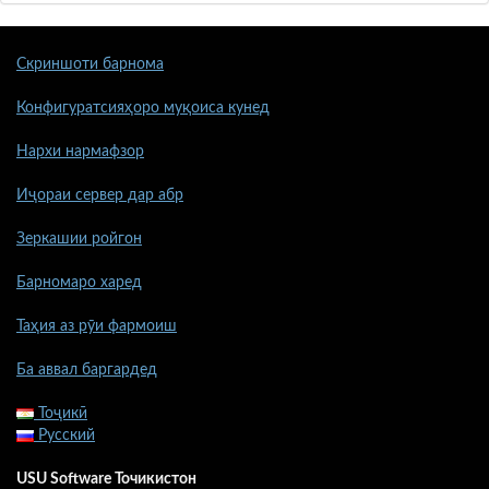
Скриншоти барнома
Конфигуратсияҳоро муқоиса кунед
Нархи нармафзор
Иҷораи сервер дар абр
Зеркашии ройгон
Барномаро харед
Таҳия аз рӯи фармоиш
Ба аввал баргардед
Тоҷикӣ
Русский
USU Software Точикистон