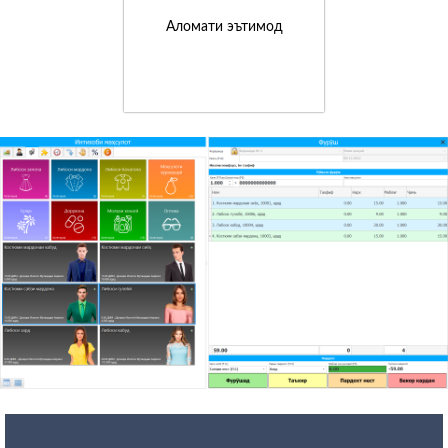
Аломати эътимод