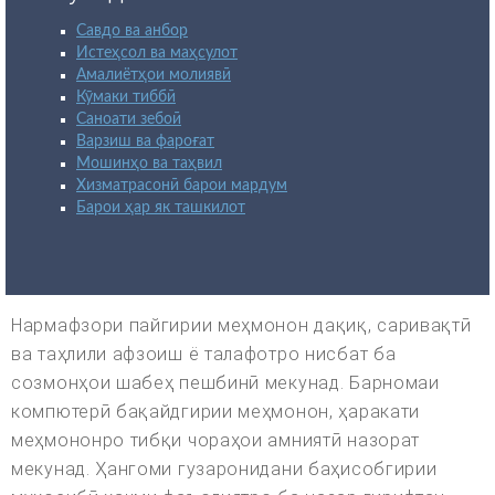
Савдо ва анбор
Истеҳсол ва маҳсулот
Амалиётҳои молиявӣ
Кӯмаки тиббӣ
Саноати зебоӣ
Варзиш ва фароғат
Мошинҳо ва таҳвил
Хизматрасонӣ барои мардум
Барои ҳар як ташкилот
Нармафзори пайгирии меҳмонон дақиқ, саривақтӣ
ва таҳлили афзоиш ё талафотро нисбат ба
созмонҳои шабеҳ пешбинӣ мекунад. Барномаи
компютерӣ бақайдгирии меҳмонон, ҳаракати
меҳмононро тибқи чораҳои амниятӣ назорат
мекунад. Ҳангоми гузаронидани баҳисобгирии