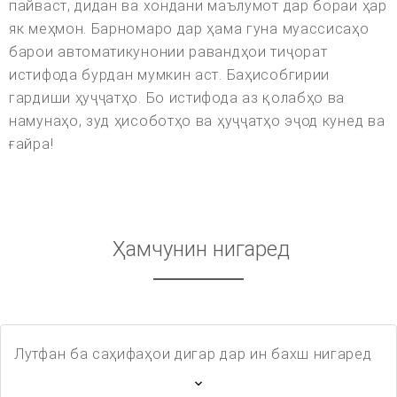
пайваст, дидан ва хондани маълумот дар бораи ҳар
як меҳмон. Барномаро дар ҳама гуна муассисаҳо
барои автоматикунонии равандҳои тиҷорат
истифода бурдан мумкин аст. Баҳисобгирии
гардиши ҳуҷҷатҳо. Бо истифода аз қолабҳо ва
намунаҳо, зуд ҳисоботҳо ва ҳуҷҷатҳо эҷод кунед ва
ғайра!
Ҳамчунин нигаред
Лутфан ба саҳифаҳои дигар дар ин бахш нигаред