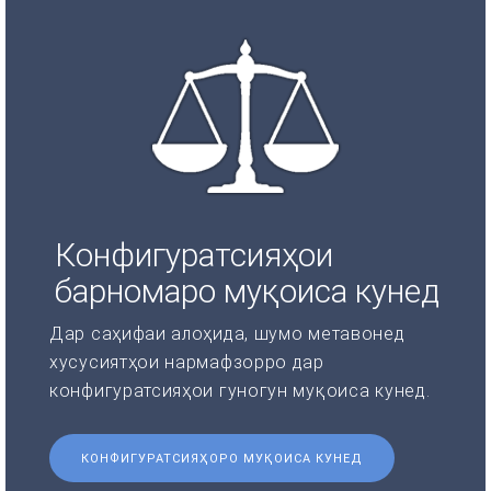
Конфигуратсияҳои
барномаро муқоиса кунед
Дар саҳифаи алоҳида, шумо метавонед
хусусиятҳои нармафзорро дар
конфигуратсияҳои гуногун муқоиса кунед.
КОНФИГУРАТСИЯҲОРО МУҚОИСА КУНЕД