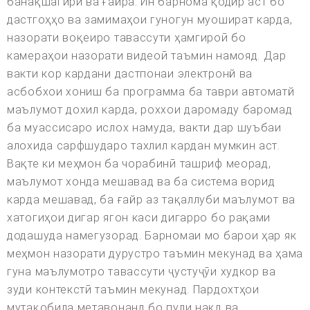
банақшагирӣ ва ғайра. Ин барнома қодир аст бо
дастгоҳҳо ва замимаҳои гуногун муошират карда,
назорати воқеиро тавассути ҳамгироӣ бо
камераҳои назорати видеоӣ таъмин намояд. Дар
вакти кор кардани дастпонаи электронй ва
асбобхои хониш ба программа ба таври автоматй
маълумот дохил карда, роххои даромаду баромад
ба муассисаро ислох намуда, вакти дар шуъбаи
алохида сарфшударо тахлил кардан мумкин аст.
Вақте ки меҳмон ба чорабинӣ ташриф меорад,
маълумот хонда мешавад ва ба система ворид
карда мешавад, ба ғайр аз тақаллуби маълумот ва
хатогиҳои дигар ягон каси дигарро бо рақами
додашуда намегузорад. Барномаи мо барои ҳар як
меҳмон назорати дурустро таъмин мекунад ва ҳама
гуна маълумотро тавассути ҷустуҷӯи худкор ва
зуди контекстӣ таъмин мекунад. Пардохтҳои
мутақобила метавонанд бо пули нақд ва