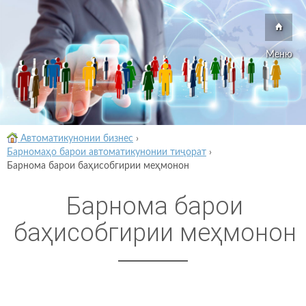
Меню
Автоматикунонии бизнес
›
Барномаҳо барои автоматикунонии тиҷорат
›
Барнома барои баҳисобгирии меҳмонон
Барнома барои
баҳисобгирии меҳмонон