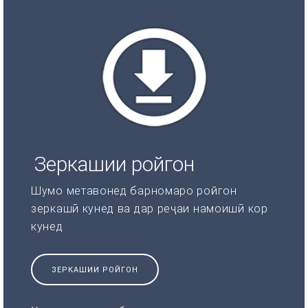
Зеркашии ройгон
Шумо метавонед барномаро ройгон
зеркашӣ кунед ва дар реҷаи намоишӣ кор
кунед
ЗЕРКАШИИ РОЙГОН