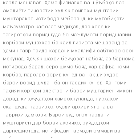
карда мешавад. Ҳама филиалҳо ва шӯъбаҳо дар
амалиёти тиҷоратии худ як пойгоҳи муштарии
муштаракро истифода мебаранд, ки мутобиқати
маълумотро кафолат медиҳад, дар ҳоле ки
тағиротҳои воридшуда бо маълумоти воридшавии
корбари мушаххас ба қайд гирифта мешаванд ва
ҳамин тавр пайдо кардани муаллифи сабтҳоро осон
мекунад. Ҳеҷ як шахси беиҷозат набояд аз барнома
истифода барад, зеро шумо бояд ҳар дафъа номи
корбар, паролро ворид кунед ва нақши худро
барои ворид шудан ба он тасдиқ кунед. Ҳангоми
таҳияи кортҳои электронӣ барои муштариён имкон
дорад, ки ҳуҷҷатҳои ҳамроҳкунанда, нусхаҳои
сканшуда, тасвирҳо, эҷоди архиви ягона ва
таърихи ҳамкорӣ. Барои зуд огоҳ кардани
муштариён дар бораи аксияҳо, рӯйдодҳои
дарпешистода, истифодаи паёмҳои оммавӣ ва