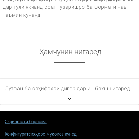
дар тӯли якчанд соат гузаришро ба формати нав
таъмин кунанд.
Ҳамчунин нигаред
Лутфан ба саҳифаҳои дигар дар ин бахш нигаред
Скриншоти барнома
Конфигуратсияҳоро муқоиса кунед