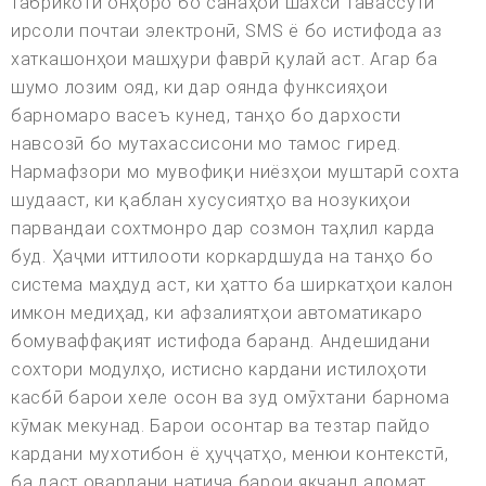
табрикоти онҳоро бо санаҳои шахсӣ тавассути
ирсоли почтаи электронӣ, SMS ё бо истифода аз
хаткашонҳои машҳури фаврӣ қулай аст. Агар ба
шумо лозим ояд, ки дар оянда функсияҳои
барномаро васеъ кунед, танҳо бо дархости
навсозӣ бо мутахассисони мо тамос гиред.
Нармафзори мо мувофиқи ниёзҳои муштарӣ сохта
шудааст, ки қаблан хусусиятҳо ва нозукиҳои
парвандаи сохтмонро дар созмон таҳлил карда
буд. Ҳаҷми иттилооти коркардшуда на танҳо бо
система маҳдуд аст, ки ҳатто ба ширкатҳои калон
имкон медиҳад, ки афзалиятҳои автоматикаро
бомуваффақият истифода баранд. Андешидани
сохтори модулҳо, истисно кардани истилоҳоти
касбӣ барои хеле осон ва зуд омӯхтани барнома
кӯмак мекунад. Барои осонтар ва тезтар пайдо
кардани мухотибон ё ҳуҷҷатҳо, менюи контекстӣ,
ба даст овардани натиҷа барои якчанд аломат