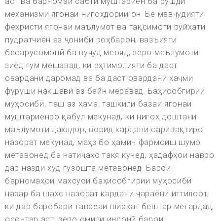
аст ва барномаи сабти муштариён ба рушди
механизми ягонаи нигохдории он. Бе мавҷудияти
феҳристи ягонаи маълумот ва тақсимоти рӯйхати
пудратчиён аз ҷониби роҳбарон, вазъияти
бесарусомонӣ ба вуҷуд меояд, зеро маълумоти
зиёд гум мешавад, ки эҳтимолияти ба даст
овардани даромад ва ба даст овардани ҳаҷми
фурӯши нақшавӣ аз байн меравад. Баҳисобгирии
муҳосибӣ, пеш аз ҳама, ташкили базаи ягонаи
муштариёнро қабул мекунад, ки нигоҳ доштани
маълумоти дахлдор, ворид кардани саривақтиро
назорат мекунад, маҳз бо ҳамин фармоиш шумо
метавонед ба натиҷаҳо такя кунед, ҳадафҳои навро
дар назди худ гузошта метавонед. Барои
барномаҳои махсуси баҳисобгирии муҳосибӣ
назар ба шахс назорат кардани ҷараёни иттилоот,
ки дар баробари тавсеаи ширкат бештар мегардад,
осонтар аст, зеро омили инсонӣ барои