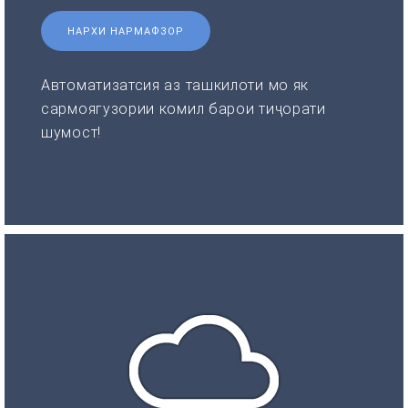
НАРХИ НАРМАФЗОР
Автоматизатсия аз ташкилоти мо як
сармоягузории комил барои тиҷорати
шумост!