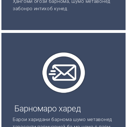
Ҳангоми оғози барнома, шумо метавонед
забонро интихоб кунед.
Барномаро харед
Барои харидани барнома шумо метавонед
тавассути паёмнависӣ ба мо нома ё паём