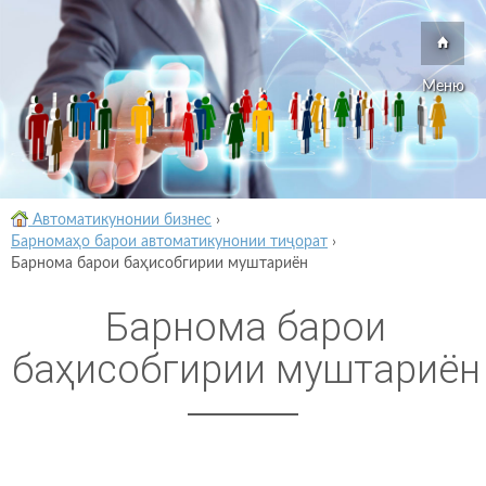
Меню
Автоматикунонии бизнес
›
Барномаҳо барои автоматикунонии тиҷорат
›
Барнома барои баҳисобгирии муштариён
Барнома барои
баҳисобгирии муштариён