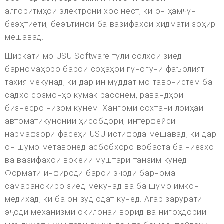
алгоритмҳои электронӣ хос нест, ки он ҳамчун
беэҳтиётӣ, беэътиноӣ ба вазифаҳои хидматӣ зоҳир
мешавад.
Ширкати мо USU Software тӯли солҳои зиёд
барномаҳоро барои соҳаҳои гуногуни фаъолият
таҳия мекунад, ки дар ин муддат мо тавонистем ба
садҳо созмонҳо кӯмак расонем, равандҳои
бизнесро низом кунем. Ҳангоми сохтани лоиҳаи
автоматикунонии ҳисобдорӣ, интерфейси
нармафзори фасеҳи USU истифода мешавад, ки дар
он шумо метавонед асбобҳоро вобаста ба ниёзҳо
ва вазифаҳои воқеии муштарӣ танзим кунед.
Формати инфиродӣ барои эҷоди барнома
самаранокиро зиёд мекунад ва ба шумо имкон
медиҳад, ки ба он зуд одат кунед. Агар зарурати
эҷоди механизми оқилонаи ворид ва нигоҳдории