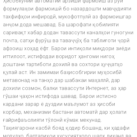
Ҳисобкунии автоматии арзиши фармоиш аз рӯи
формулаҳои фармоишӣ бо назардошти мавҷудияти
тахфифҳои инфиродӣ, мукофотпулӣ аз фармоишгар
анҷом дода мешавад. Ба шарофати қобилияти
саривақт хабар додан тавассути каналҳои гуногуни
почта, сатҳи фурӯш ва таваҷҷӯҳ ба таблиғоти ҷорӣ
афзоиш хоҳад ёфт. Барои интиқоли миқдори зиёди
иттилоот, истифодаи воридот ҳангоми нигоҳ
доштани тартиботи дохилӣ ва сохтори ҳуҷҷатҳо
қулай аст. Ин замимаи баҳисобгирии муҳосибӣ
метавонад на танҳо дар шабакаи маҳаллӣ, дар
дохили созмон, балки тавассути Интернет, аз ҳар
гӯшаи ҷаҳон истифода шавад. Барои истисно
кардани зарар ё дуздии маълумот аз ҳисоби
корбар, механизми бастани автоматӣ дар ҳолати
ғайрифаъолияти тӯлонӣ кӯмак мекунад.
Таҳиягарони касбӣ бояд қодир бошанд, ки ҳадафи
модулҳо, бартариҳои хусусиятҳоро шарҳ диҳанд ва