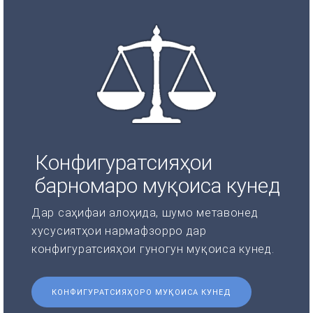
Конфигуратсияҳои
барномаро муқоиса кунед
Дар саҳифаи алоҳида, шумо метавонед
хусусиятҳои нармафзорро дар
конфигуратсияҳои гуногун муқоиса кунед.
КОНФИГУРАТСИЯҲОРО МУҚОИСА КУНЕД