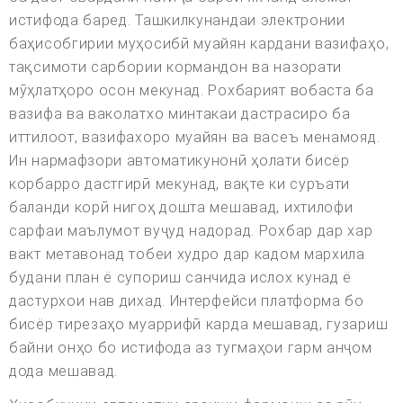
истифода баред. Ташкилкунандаи электронии
баҳисобгирии муҳосибӣ муайян кардани вазифаҳо,
тақсимоти сарбории кормандон ва назорати
мӯҳлатҳоро осон мекунад. Рохбарият вобаста ба
вазифа ва ваколатхо минтакаи дастрасиро ба
иттилоот, вазифахоро муайян ва васеъ менамояд.
Ин нармафзори автоматикунонӣ ҳолати бисёр
корбарро дастгирӣ мекунад, вақте ки суръати
баланди корӣ нигоҳ дошта мешавад, ихтилофи
сарфаи маълумот вуҷуд надорад. Рохбар дар хар
вакт метавонад тобеи худро дар кадом мархила
будани план ё супориш санчида ислох кунад ё
дастурхои нав дихад. Интерфейси платформа бо
бисёр тирезаҳо муаррифӣ карда мешавад, гузариш
байни онҳо бо истифода аз тугмаҳои гарм анҷом
дода мешавад.