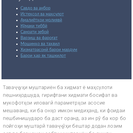
Савдо ва анбор
Истеҳсол ва маҳсулот
Амалиётҳои молиявӣ
Кӯмаки тиббӣ
Саноати зебоӣ
Варзиш ва фароғат
Мошинҳо ва таҳвил
Хизматрасонӣ барои мардум
Барои ҳар як ташкилот
Таваҷҷуҳи муштариён ба хидмат ё маҳсулоти
пешниҳодшуда, гирифтани хидмати босифат ва
мукофотҳои иловагӣ параметрҳои асосие
мешаванд, ки ба онҳо имкон медиҳанд, ки фоидаи
пешбинишударо ба даст оранд, аз ин рӯ ба кор бо
пойгоҳи муштарӣ таваҷҷӯҳи бештар додан лозим