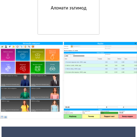
Аломати эътимод