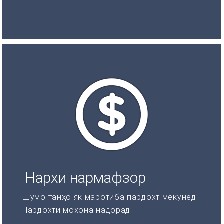
Нархи нармафзор
Шумо танҳо як маротиба пардохт мекунед.
Пардохти моҳона надорад!