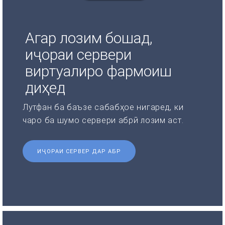
Агар лозим бошад,
иҷораи сервери
виртуалиро фармоиш
диҳед
Лутфан ба баъзе сабабҳое нигаред, ки
чаро ба шумо сервери абрӣ лозим аст.
ИҶОРАИ СЕРВЕР ДАР АБР