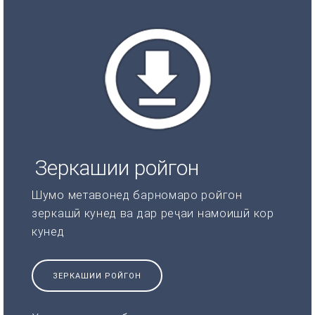
Зеркашии ройгон
Шумо метавонед барномаро ройгон
зеркашӣ кунед ва дар реҷаи намоишӣ кор
кунед
ЗЕРКАШИИ РОЙГОН