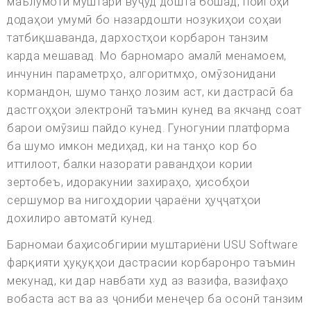
маълумоти муштарӣ вуҷуд дошта бошад, пойгоҳи
додаҳои умумӣ бо назардошти нозукиҳои соҳаи
татбиқшаванда, дархостҳои корбарон танзим
карда мешавад. Мо барномаро амалӣ менамоем,
инчунин параметрҳо, алгоритмҳо, омӯзонидани
кормандон, шумо танҳо лозим аст, ки дастрасӣ ба
дастгоҳҳои электронӣ таъмин кунед ва якчанд соат
барои омӯзиш пайдо кунед. Гуногунии платформа
ба шумо имкон медиҳад, ки на танҳо кор бо
иттилоот, балки назорати равандҳои кории
зертобеъ, идоракунии захираҳо, ҳисобҳои
сершумор ва нигоҳдории ҷараёни ҳуҷҷатҳои
дохилиро автоматӣ кунед.
Барномаи баҳисобгирии муштариёни USU Software
фарқияти ҳуқуқҳои дастрасии корбаронро таъмин
мекунад, ки дар навбати худ аз вазифа, вазифаҳо
вобаста аст ва аз ҷониби менеҷер ба осонӣ танзим