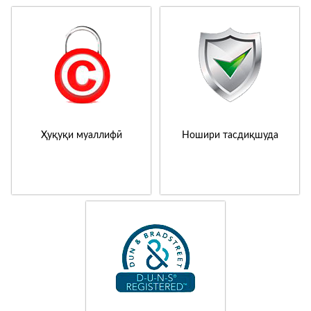
Ҳуқуқи муаллифӣ
Ношири тасдиқшуда