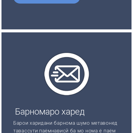
Барномаро харед
Барои харидани барнома шумо метавонед
тавассути паёмнависӣ ба мо нома ё паём