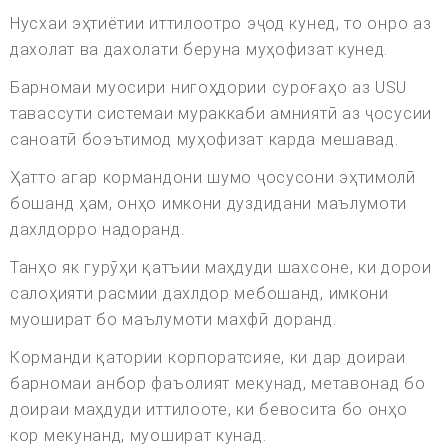
Нусхаи эҳтиётии иттилоотро эҷод кунед, то онро аз
дахолат ва дахолати беруна муҳофизат кунед.
Барномаи муосири нигоҳдории суроғаҳо аз USU
тавассути системаи мураккаби амниятӣ аз ҷосусии
саноатӣ боэътимод муҳофизат карда мешавад.
Ҳатто агар кормандони шумо ҷосусони эҳтимолӣ
бошанд ҳам, онҳо имкони дуздидани маълумоти
дахлдорро надоранд.
Танҳо як гурӯҳи қатъии маҳдуди шахсоне, ки дорои
салоҳияти расмии дахлдор мебошанд, имкони
муошират бо маълумоти махфӣ доранд.
Корманди қатории корпоратсияе, ки дар доираи
барномаи анбор фаъолият мекунад, метавонад бо
доираи маҳдуди иттилооте, ки бевосита бо онҳо
кор мекунанд, муошират кунад.