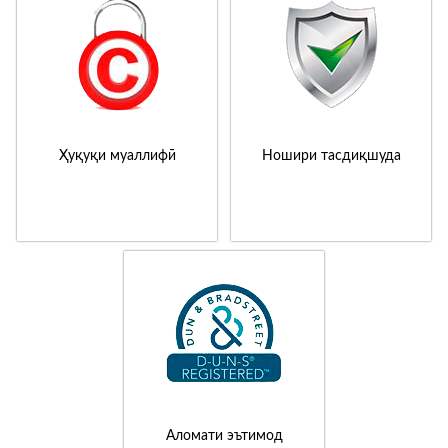
Ҳуқуқи муаллифӣ
Ношири тасдиқшуда
Аломати эътимод