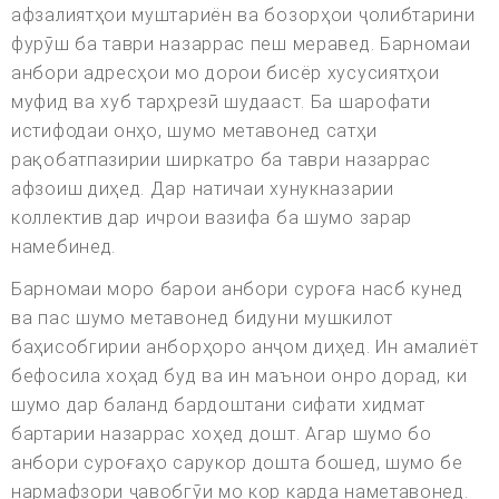
афзалиятҳои муштариён ва бозорҳои ҷолибтарини
фурӯш ба таври назаррас пеш меравед. Барномаи
анбори адресҳои мо дорои бисёр хусусиятҳои
муфид ва хуб тарҳрезӣ шудааст. Ба шарофати
истифодаи онҳо, шумо метавонед сатҳи
рақобатпазирии ширкатро ба таври назаррас
афзоиш диҳед. Дар натичаи хунукназарии
коллектив дар ичрои вазифа ба шумо зарар
намебинед.
Барномаи моро барои анбори суроға насб кунед
ва пас шумо метавонед бидуни мушкилот
баҳисобгирии анборҳоро анҷом диҳед. Ин амалиёт
бефосила хоҳад буд ва ин маънои онро дорад, ки
шумо дар баланд бардоштани сифати хидмат
бартарии назаррас хоҳед дошт. Агар шумо бо
анбори суроғаҳо сарукор дошта бошед, шумо бе
нармафзори ҷавобгӯи мо кор карда наметавонед.