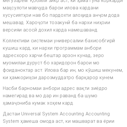
мегузарем. Қобили зикр аст, ки ҳама гуна коркарди
маҳсулоти мавҷуда барои илова кардани
хусусиятҳои нав бо пардохти алоҳида анҷом дода
мешавад. Хароҷоти тозакунӣ ба нархи ниҳоии
версияи асосӣ дохил карда намешаванд.
Коллективи системаи универсалии бахисобгирй
кушиш кард, ки нархи программам анбори
адресхоро харчи бештар арзон кунад, зеро
муомилаи дуруст бо харидорон барои мо
фоиданоктар аст. Илова бар ин, мо кӯшиш мекунем,
ки ҳамкориҳои дарозмуддатро барқарор кунем.
Насби барномаи анбори адрес вақти зиёдро
намегирад ва мо дар ин раванд ба шумо
ҳамаҷониба кумак хоҳем кард.
Дастаи Universal System Accounting Accounting
System ҳамеша омода аст, ки машварат ва ёрии