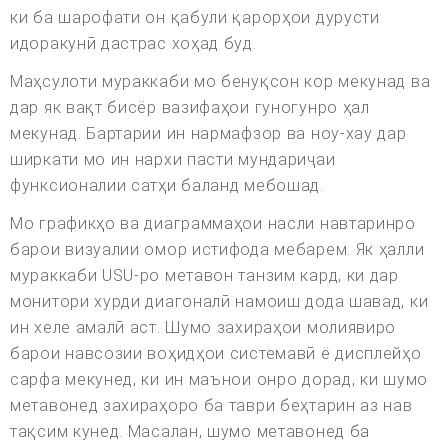
ки ба шарофати он қабули қарорҳои дурусти
идоракунӣ дастрас хоҳад буд.
Маҳсулоти мураккаби мо бенуқсон кор мекунад ва
дар як вақт бисёр вазифаҳои гуногунро ҳал
мекунад. Бартарии ин нармафзор ва ноу-хау дар
ширкати мо ин нархи пасти мундариҷаи
функсионалии сатҳи баланд мебошад.
Мо графикҳо ва диаграммаҳои насли навтаринро
барои визуалии омор истифода мебарем. Як ҳалли
мураккаби USU-ро метавон танзим кард, ки дар
монитори хурди диагоналӣ намоиш дода шавад, ки
ин хеле амалӣ аст. Шумо захираҳои молиявиро
барои навсозии воҳидҳои системавӣ ё дисплейҳо
сарфа мекунед, ки ин маънои онро дорад, ки шумо
метавонед захираҳоро ба таври беҳтарин аз нав
тақсим кунед. Масалан, шумо метавонед ба