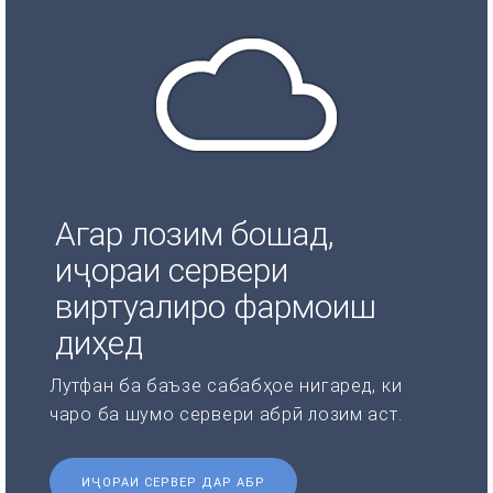
Агар лозим бошад,
иҷораи сервери
виртуалиро фармоиш
диҳед
Лутфан ба баъзе сабабҳое нигаред, ки
чаро ба шумо сервери абрӣ лозим аст.
ИҶОРАИ СЕРВЕР ДАР АБР