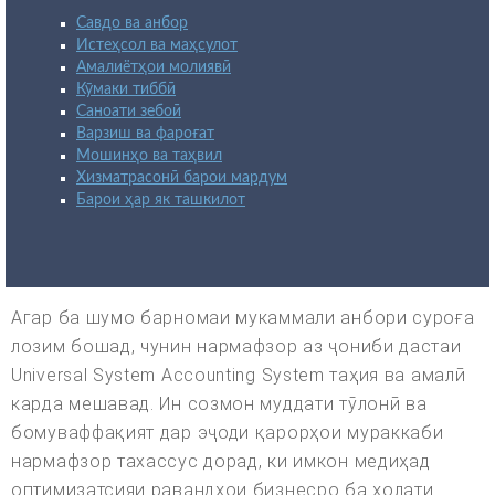
Савдо ва анбор
Истеҳсол ва маҳсулот
Амалиётҳои молиявӣ
Кӯмаки тиббӣ
Саноати зебоӣ
Варзиш ва фароғат
Мошинҳо ва таҳвил
Хизматрасонӣ барои мардум
Барои ҳар як ташкилот
Агар ба шумо барномаи мукаммали анбори суроға
лозим бошад, чунин нармафзор аз ҷониби дастаи
Universal System Accounting System таҳия ва амалӣ
карда мешавад. Ин созмон муддати тӯлонӣ ва
бомуваффақият дар эҷоди қарорҳои мураккаби
нармафзор тахассус дорад, ки имкон медиҳад
оптимизатсияи равандҳои бизнесро ба ҳолати