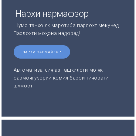
Нархи нармафзор
Шумо танҳо як маротиба пардохт мекунед.
Пардохти моҳона надорад!
НАРХИ НАРМАФЗОР
Автоматизатсия аз ташкилоти мо як
сармоягузории комил барои тиҷорати
шумост!