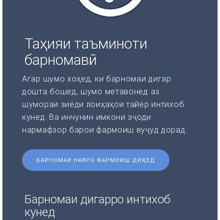
Таҳияи таъминоти
барномавӣ
Агар шумо хоҳед, ки барномаи дигар
дошта бошед, шумо метавонед аз
шумораи зиёди лоиҳаҳои тайёр интихоб
кунед. Ва инчунин имкони эҷоди
нармафзор барои фармоиш вуҷуд дорад.
БАРНОМАИ НАВРО ФАРМОИШ ДИҲЕД
Барномаи дигарро интихоб
кунед