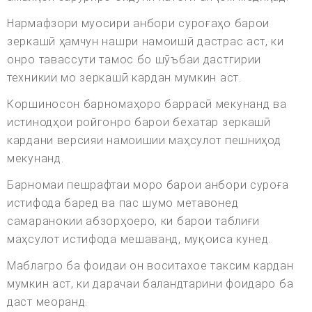
Нармафзори муосири анбори суроғаҳо барои
зеркашӣ ҳамчун нашри намоишӣ дастрас аст, ки
онро тавассути тамос бо шӯъбаи дастгирии
техникии мо зеркашӣ кардан мумкин аст.
Коршиносон барномаҳоро баррасӣ мекунанд ва
истинодҳои ройгонро барои бехатар зеркашӣ
кардани версияи намоишии маҳсулот пешниҳод
мекунанд.
Барномаи пешрафтаи моро барои анбори суроға
истифода баред ва пас шумо метавонед
самаранокии абзорҳоеро, ки барои таблиғи
маҳсулот истифода мешаванд, муқоиса кунед.
Маблагро ба фоидаи он воситахое таксим кардан
мумкин аст, ки дарачаи баландтарини фоидаро ба
даст меоранд.