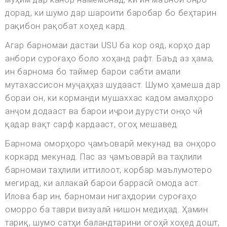
дорад, ки шумо дар шароити баробар бо беҳтарин
рақибон рақобат хоҳед кард.
Агар барномаи дастаи USU ба кор ояд, корҳо дар
анбори суроғаҳо боло хоҳанд рафт. Баъд аз ҳама,
ин барнома бо таймер барои сабти амали
мутахассисон муҷаҳҳаз шудааст. Шумо ҳамеша дар
бораи он, ки корманди мушаххас кадом амалҳоро
анҷом додааст ва барои иҷрои дурусти онҳо чӣ
қадар вақт сарф кардааст, огоҳ мешавед.
Барнома оморҳоро ҷамъоварӣ мекунад ва онҳоро
коркард мекунад. Пас аз ҷамъоварӣ ва таҳлили
барномаи таҳлили иттилоот, корбар маълумотеро
мегирад, ки аллакай барои баррасӣ омода аст.
Илова бар ин, барномаи нигаҳдории суроғаҳо
оморро ба таври визуалӣ нишон медиҳад. Ҳамин
тариқ, шумо сатҳи баландтарини огоҳӣ хоҳед дошт,