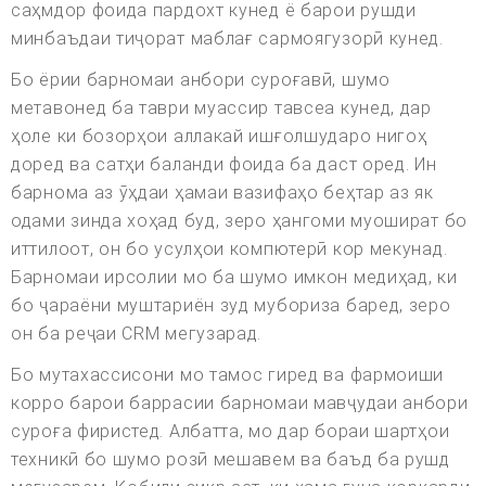
саҳмдор фоида пардохт кунед ё барои рушди
минбаъдаи тиҷорат маблағ сармоягузорӣ кунед.
Бо ёрии барномаи анбори суроғавӣ, шумо
метавонед ба таври муассир тавсеа кунед, дар
ҳоле ки бозорҳои аллакай ишғолшударо нигоҳ
доред ва сатҳи баланди фоида ба даст оред. Ин
барнома аз ӯҳдаи ҳамаи вазифаҳо беҳтар аз як
одами зинда хоҳад буд, зеро ҳангоми муошират бо
иттилоот, он бо усулҳои компютерӣ кор мекунад.
Барномаи ирсолии мо ба шумо имкон медиҳад, ки
бо ҷараёни муштариён зуд мубориза баред, зеро
он ба реҷаи CRM мегузарад.
Бо мутахассисони мо тамос гиред ва фармоиши
корро барои баррасии барномаи мавҷудаи анбори
суроға фиристед. Албатта, мо дар бораи шартҳои
техникӣ бо шумо розӣ мешавем ва баъд ба рушд