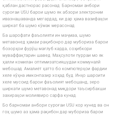
қаблан дастнорас расонад. Барномаи анбори
суроғаи USU барои шумо як абзори электронии
ивазнашаванда мегардад, ки дар ҳама вазифаҳои
ширкат ба шумо кӯмак мерасонад.
Ба шарофати фаъолияти ин маҷмаа, шумо
метавонед ҳамаи рақибонро дар мубориза барои
бозорҳои фурӯш мағлуб карда, соҳибкори
муваффақтарин шавед. Маҳсулоти пурраи мо як
ҳалли комилан оптимизатсияшудаи коммуналӣ
мебошад. Амалиёт ҳатто бо компютерҳои фардии
хеле кӯҳна имконпазир хоҳад буд. Инҳо шароити
хеле мусоид барои фаъолият мебошанд, зеро
ширкати шумо метавонад миқдори таъсирбахши
захираҳои молиявиро сарфа кунад.
Бо барномаи анбори суроғаи USU кор кунед ва он
гоҳ шумо аз ҳама рақибон дар мубориза барои