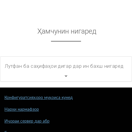
Ҳамчунин нигаред
Лутфан ба саҳифаҳои дигар дар ин бахш нигаред
Конфигуратсияҳоро муқоиса кунед
Нархи нармафзор
Иҷораи сервер дар абр