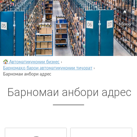
Меню
Автоматикунонии бизнес
›
Барномаҳо барои автоматикунонии тиҷорат
›
Барномаи анбори адрес
Барномаи анбори адрес