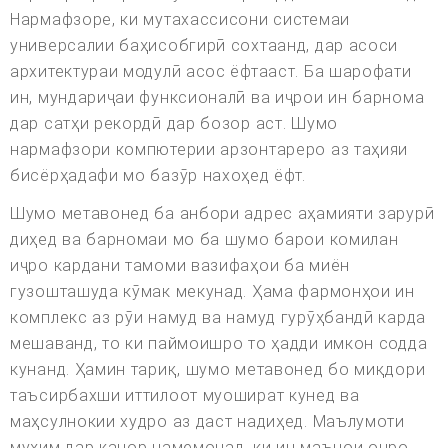
Нармафзоре, ки мутахассисони системаи
универсалии баҳисобгирӣ сохтаанд, дар асоси
архитектураи модулӣ асос ёфтааст. Ба шарофати
ин, мундариҷаи функсионалӣ ва иҷрои ин барнома
дар сатҳи рекордӣ дар бозор аст. Шумо
нармафзори компютерии арзонтареро аз таҳияи
бисёрҳадафи мо базӯр нахоҳед ёфт.
Шумо метавонед ба анбори адрес аҳамияти зарурӣ
диҳед ва барномаи мо ба шумо барои комилан
иҷро кардани тамоми вазифаҳои ба миён
гузошташуда кӯмак мекунад. Ҳама фармонҳои ин
комплекс аз рӯи намуд ва намуд гурӯҳбандӣ карда
мешаванд, то ки паймоишро то ҳадди имкон содда
кунанд. Ҳамин тариқ, шумо метавонед бо миқдори
таъсирбахши иттилоот муошират кунед ва
маҳсулнокии худро аз даст надиҳед. Маълумоти
муҳим дар канор намемонад, ки ин маънои онро