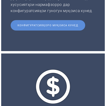
хусусиятҳои нармафзорро дар
конфигуратсияҳои гуногун муқоиса кунед.
КОНФИГУРАТСИЯҲОРО МУҚОИСА КУНЕД