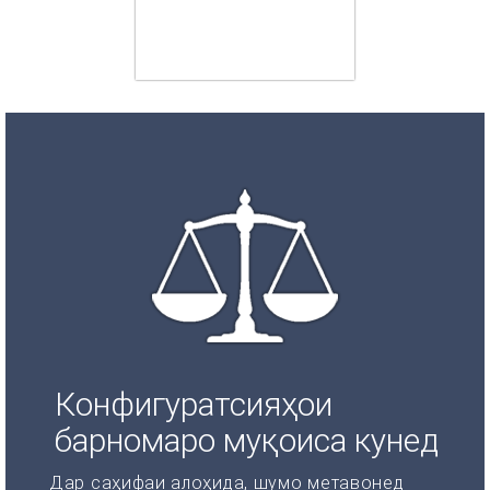
Конфигуратсияҳои
барномаро муқоиса кунед
Дар саҳифаи алоҳида, шумо метавонед