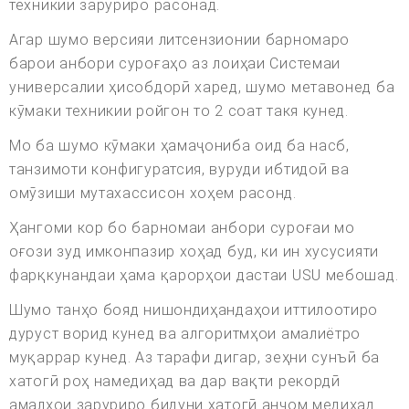
техникии заруриро расонад.
Агар шумо версияи литсензионии барномаро
барои анбори суроғаҳо аз лоиҳаи Системаи
универсалии ҳисобдорӣ харед, шумо метавонед ба
кӯмаки техникии ройгон то 2 соат такя кунед.
Мо ба шумо кӯмаки ҳамаҷониба оид ба насб,
танзимоти конфигуратсия, вуруди ибтидоӣ ва
омӯзиши мутахассисон хоҳем расонд.
Ҳангоми кор бо барномаи анбори суроғаи мо
оғози зуд имконпазир хоҳад буд, ки ин хусусияти
фарқкунандаи ҳама қарорҳои дастаи USU мебошад.
Шумо танҳо бояд нишондиҳандаҳои иттилоотиро
дуруст ворид кунед ва алгоритмҳои амалиётро
муқаррар кунед. Аз тарафи дигар, зеҳни сунъӣ ба
хатогӣ роҳ намедиҳад ва дар вақти рекордӣ
амалҳои заруриро бидуни хатогӣ анҷом медиҳад.