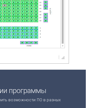
ции программы
нить возможности ПО в разных