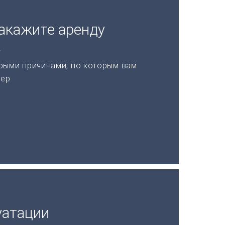
акажите аренду
а
рыми причинами, по которым вам
ер.
уатации