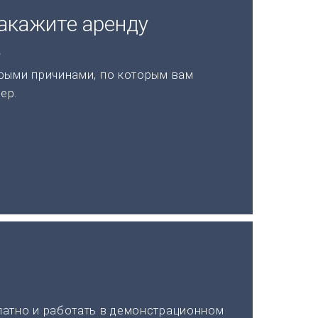
акажите аренду
а
рыми причинами, по которым вам
ер.
латно и работать в демонстрационном