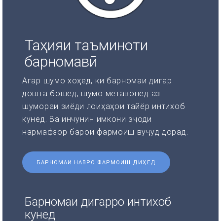
Таҳияи таъминоти
барномавӣ
Агар шумо хоҳед, ки барномаи дигар
дошта бошед, шумо метавонед аз
шумораи зиёди лоиҳаҳои тайёр интихоб
кунед. Ва инчунин имкони эҷоди
нармафзор барои фармоиш вуҷуд дорад.
БАРНОМАИ НАВРО ФАРМОИШ ДИҲЕД
Барномаи дигарро интихоб
кунед