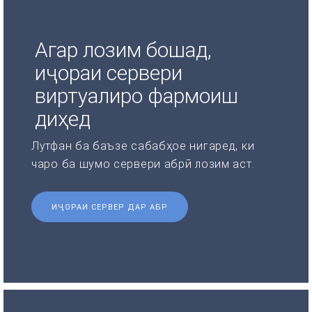
Агар лозим бошад,
иҷораи сервери
виртуалиро фармоиш
диҳед
Лутфан ба баъзе сабабҳое нигаред, ки
чаро ба шумо сервери абрӣ лозим аст.
ИҶОРАИ СЕРВЕР ДАР АБР