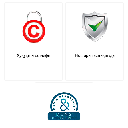
Ҳуқуқи муаллифӣ
Ношири тасдиқшуда