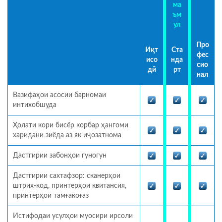
ма
ъм
ул
Про
Иқт
Ста
фес
исо
нда
сио
дӣ
рт
нал
Вазифаҳои асосии барномаи
интихобшуда
Ҳолати кори бисёр корбар ҳангоми
харидани зиёда аз як иҷозатнома
Дастгирии забонҳои гуногун
Дастгирии сахтафзор: сканерҳои
штрих-код, принтерҳои квитансия,
принтерҳои тамғакоғаз
Истифодаи усулҳои муосири ирсоли