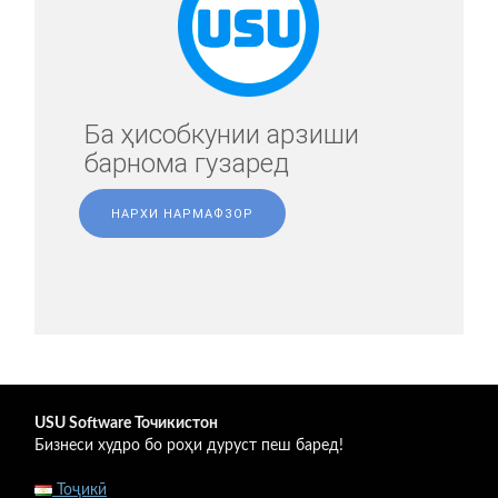
Ба ҳисобкунии арзиши
барнома гузаред
НАРХИ НАРМАФЗОР
USU Software Точикистон
Бизнеси худро бо роҳи дуруст пеш баред!
Тоҷикӣ