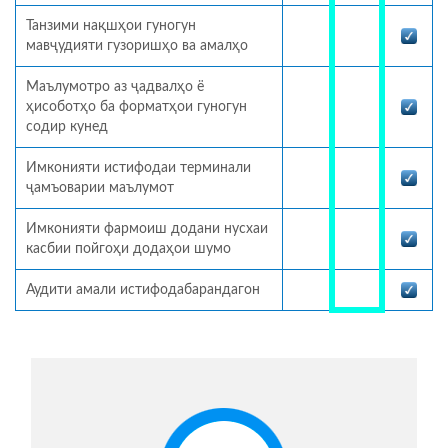
Танзими нақшҳои гуногун
мавҷудияти гузоришҳо ва амалҳо
Маълумотро аз ҷадвалҳо ё
ҳисоботҳо ба форматҳои гуногун
содир кунед
Имконияти истифодаи терминали
ҷамъоварии маълумот
Имконияти фармоиш додани нусхаи
касбии пойгоҳи додаҳои шумо
Аудити амали истифодабарандагон