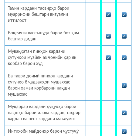
Таъин кардани тасвирҳо барои
муаррифии бештари визуалии
иттилоот
Воқеияти васеъшуда барои боз ҳам
бештар дидан
Муваққатан пинҳон кардани
сутунҳои муайян аз ҷониби ҳар як
корбар барои худ
Ба таври доимӣ пинҳон кардани
сутунҳо ё ҷадвалҳои мушаххас
барои ҳамаи корбарони нақши
мушаххас
Муқаррар кардани ҳуқуқҳо барои
нақшҳо барои илова кардан, таҳрир
кардан ва нест кардани маълумот
Интихоби майдонҳо барои ҷустуҷӯ