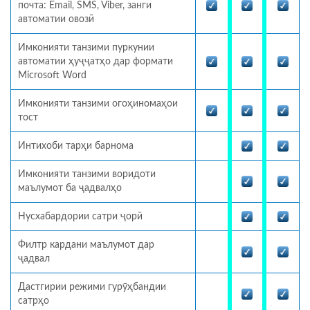
почта: Email, SMS, Viber, занги
автоматии овозӣ
Имконияти танзими пуркунии
автоматии ҳуҷҷатҳо дар формати
Microsoft Word
Имконияти танзими огоҳиномаҳои
тост
Интихоби тарҳи барнома
Имконияти танзими воридоти
маълумот ба ҷадвалҳо
Нусхабардории сатри ҷорӣ
Филтр кардани маълумот дар
ҷадвал
Дастгирии режими гурӯҳбандии
сатрҳо