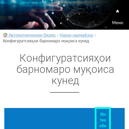
Меню
Автоматикунонии бизнес
›
Нархи нармафзор
›
Конфигуратсияҳои барномаро муқоиса кунед
Конфигуратсияҳои
барномаро муқоиса
кунед
Ин
тих
оби