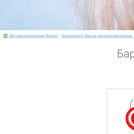
Автоматикунонии бизнес
›
Барномаҳо барои автоматикунонии 
Ба