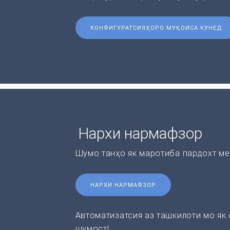
КОНФИГУРАТСИЯҲОРО МУҚОИСА КУНЕД
Нархи нармафзор
Шумо танҳо як маротиба пардохт ме
НАРХИ НАРМАФЗОР
Автоматизатсия аз ташкилоти мо як
шумост!