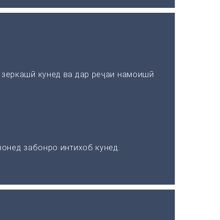
зеркашӣ кунед ва дар реҷаи намоишӣ
онед забонро интихоб кунед.