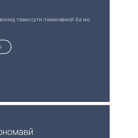
вонед тавассути паёмнависӣ ба мо
Д
рномавӣ