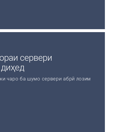
ораи сервери
 диҳед
 ки чаро ба шумо сервери абрӣ лозим