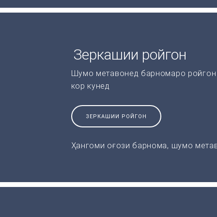
Зеркашии ройгон
Шумо метавонед барномаро ройгон 
кор кунед
ЗЕРКАШИИ РОЙГОН
Ҳангоми оғози барнома, шумо метав