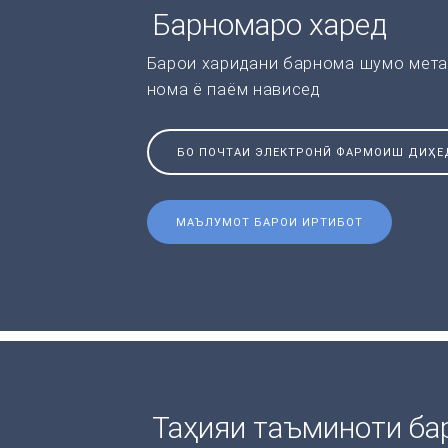
Барномаро харед
Барои харидани барнома шумо мета
нома ё паём нависед
БО ПОЧТАИ ЭЛЕКТРОНӢ ФАРМОИШ ДИҲЕ
МАЪЛУМОТ БАРОИ ИРТИБОТ
Таҳияи таъминоти ба