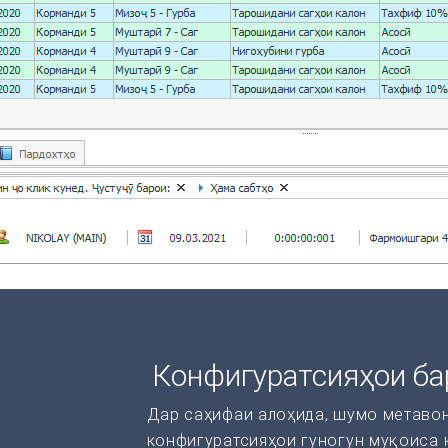
Конфигуратсияҳои ба
Дар саҳифаи алоҳида, шумо метаво
конфигуратсияҳои гуногун муқоиса 