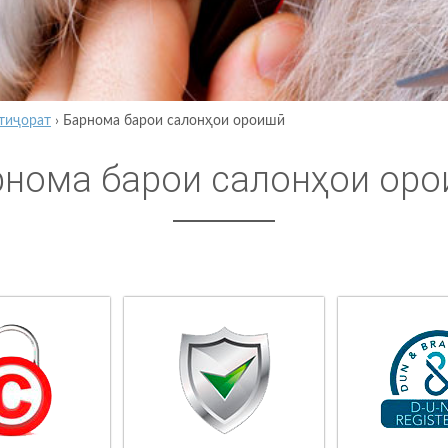
тиҷорат
›
Барнома барои салонҳои ороишӣ
рнома барои салонҳои ор