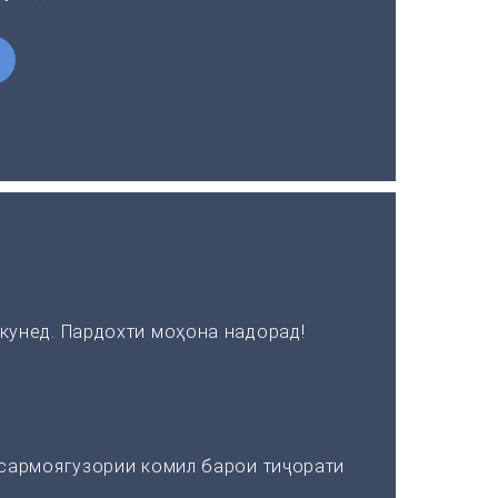
кунед. Пардохти моҳона надорад!
 сармоягузории комил барои тиҷорати