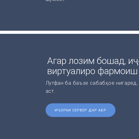
Агар лозим бошад, иҷ
виртуалиро фармоиш
Лутфан ба баъзе сабабҳое нигаред,
аст.
ИҶОРАИ СЕРВЕР ДАР АБР