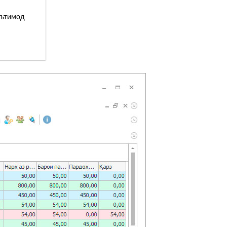
эътимод