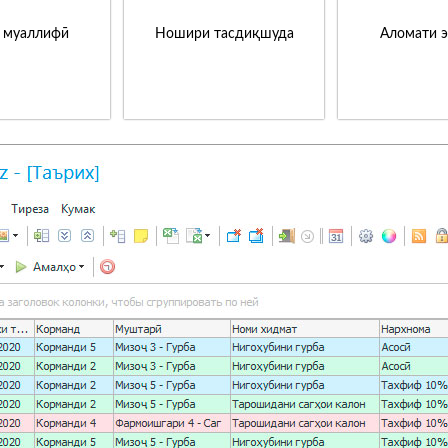
 муаллифӣ
Ношири тасдиқшуда
Аломати 