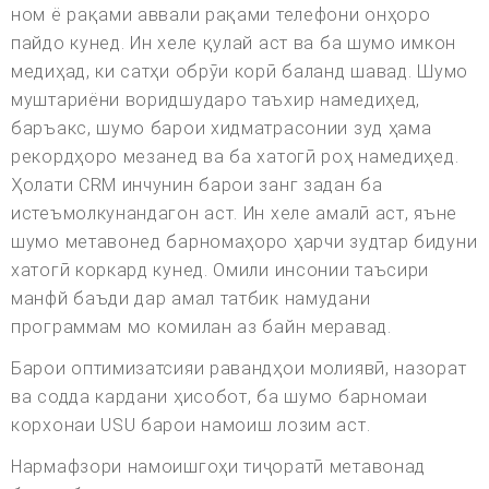
ном ё рақами аввали рақами телефони онҳоро
пайдо кунед. Ин хеле қулай аст ва ба шумо имкон
медиҳад, ки сатҳи обрӯи корӣ баланд шавад. Шумо
муштариёни воридшударо таъхир намедиҳед,
баръакс, шумо барои хидматрасонии зуд ҳама
рекордҳоро мезанед ва ба хатогӣ роҳ намедиҳед.
Ҳолати CRM инчунин барои занг задан ба
истеъмолкунандагон аст. Ин хеле амалӣ аст, яъне
шумо метавонед барномаҳоро ҳарчи зудтар бидуни
хатогӣ коркард кунед. Омили инсонии таъсири
манфй баъди дар амал татбик намудани
программам мо комилан аз байн меравад.
Барои оптимизатсияи равандҳои молиявӣ, назорат
ва содда кардани ҳисобот, ба шумо барномаи
корхонаи USU барои намоиш лозим аст.
Нармафзори намоишгоҳи тиҷоратӣ метавонад