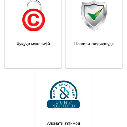
Ҳуқуқи муаллифӣ
Ношири тасдиқшуда
Аломати эътимод