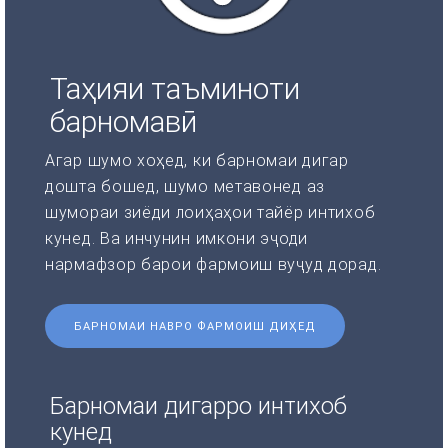
Таҳияи таъминоти
барномавӣ
Агар шумо хоҳед, ки барномаи дигар
дошта бошед, шумо метавонед аз
шумораи зиёди лоиҳаҳои тайёр интихоб
кунед. Ва инчунин имкони эҷоди
нармафзор барои фармоиш вуҷуд дорад.
БАРНОМАИ НАВРО ФАРМОИШ ДИҲЕД
Барномаи дигарро интихоб
кунед