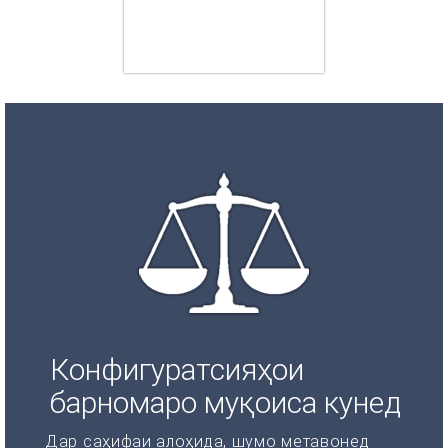
Конфигуратсияҳои
барномаро муқоиса кунед
Дар саҳифаи алоҳида, шумо метавонед