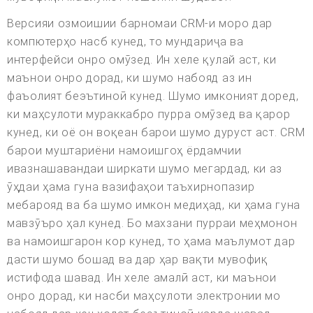
Версияи озмоишии барномаи CRM-и моро дар
компютерҳо насб кунед, то мундариҷа ва
интерфейси онро омӯзед. Ин хеле қулай аст, ки
маънои онро дорад, ки шумо набояд аз ин
фаъолият беэътиноӣ кунед. Шумо имконият доред,
ки маҳсулоти мураккабро пурра омӯзед ва қарор
кунед, ки оё он воқеан барои шумо дуруст аст. CRM
барои муштариёни намоишгоҳ ёрдамчии
ивазнашавандаи ширкати шумо мегардад, ки аз
ӯҳдаи ҳама гуна вазифаҳои таъхирнопазир
мебарояд ва ба шумо имкон медиҳад, ки ҳама гуна
мавзӯъро ҳал кунед. Бо махзани пурраи меҳмонон
ва намоишгарон кор кунед, то ҳама маълумот дар
дасти шумо бошад ва дар ҳар вақти мувофиқ
истифода шавад. Ин хеле амалӣ аст, ки маънои
онро дорад, ки насби маҳсулоти электронии мо