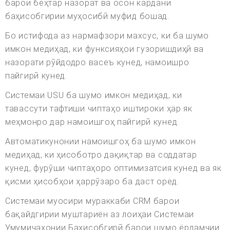
барои беҳтар назорат ва осон кардани
баҳисобгирии муҳосибӣ муфид бошад.
Бо истифода аз нармафзори махсус, ки ба шумо
имкон медиҳад, ки функсияҳои гузоришдиҳӣ ва
назорати рӯйдодро васеъ кунед, намоишро
пайгирӣ кунед.
Системаи USU ба шумо имкон медиҳад, ки
тавассути тафтиши чиптаҳо иштироки ҳар як
меҳмонро дар намоишгоҳ пайгирӣ кунед.
Автоматикунонии намоишгоҳ ба шумо имкон
медиҳад, ки ҳисоботро дақиқтар ва соддатар
кунед, фурӯши чиптаҳоро оптимизатсия кунед ва як
қисми ҳисобҳои ҳаррӯзаро ба даст оред.
Системаи муосири мураккаби CRM барои
бақайдгирии муштариён аз лоиҳаи Системаи
Умумиҷаҳонии Баҳисобгирӣ барои шумо ёрдамчии