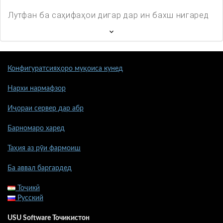
Лутфан ба саҳифаҳои дигар дар ин бахш нигаред
Конфигуратсияҳоро муқоиса кунед
Нархи нармафзор
Иҷораи сервер дар абр
Барномаро харед
Таҳия аз рӯи фармоиш
Ба аввал баргардед
Тоҷикӣ
Русский
USU Software Точикистон