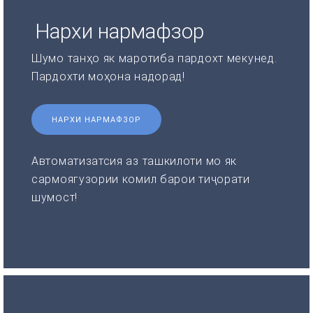
Нархи нармафзор
Шумо танҳо як маротиба пардохт мекунед.
Пардохти моҳона надорад!
НАРХИ НАРМАФЗОР
Автоматизатсия аз ташкилоти мо як
сармоягузории комил барои тиҷорати
шумост!