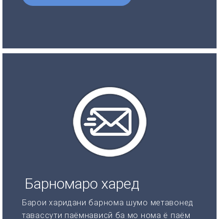
Барномаро харед
Барои харидани барнома шумо метавонед
тавассути паёмнависӣ ба мо нома ё паём