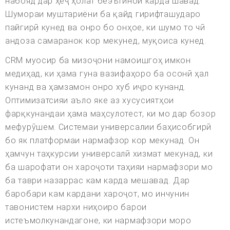
набояд дар ҳеҷ ҳолат беэътиноӣ карда шавад.
Шумораи муштариёни ба қайд гирифташударо
пайгирӣ кунед ва онро бо онҳое, ки шумо то чӣ
андоза самаранок кор мекунед, муқоиса кунед.
CRM муосир ба мизоҷони намоишгоҳ имкон
медиҳад, ки ҳама гуна вазифаҳоро ба осонӣ ҳал
кунанд ва ҳамзамон онро хуб иҷро кунанд.
Оптимизатсияи аъло яке аз хусусиятҳои
фарқкунандаи ҳама маҳсулотест, ки мо дар бозор
мефурӯшем. Системаи универсалии баҳисобгирӣ
бо як платформаи нармафзор кор мекунад. Он
ҳамчун таҳкурсии универсалӣ хизмат мекунад, ки
ба шарофати он хароҷоти таҳияи нармафзори мо
ба таври назаррас кам карда мешавад. Дар
баробари кам кардани хароҷот, мо инчунин
тавонистем нархи ниҳоиро барои
истеъмолкунандагоне, ки нармафзори моро