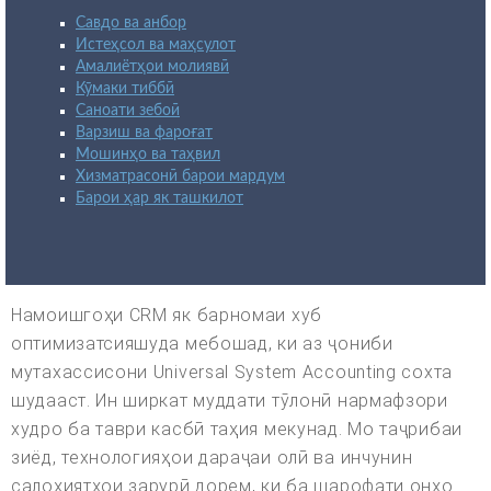
Савдо ва анбор
Истеҳсол ва маҳсулот
Амалиётҳои молиявӣ
Кӯмаки тиббӣ
Саноати зебоӣ
Варзиш ва фароғат
Мошинҳо ва таҳвил
Хизматрасонӣ барои мардум
Барои ҳар як ташкилот
Намоишгоҳи CRM як барномаи хуб
оптимизатсияшуда мебошад, ки аз ҷониби
мутахассисони Universal System Accounting сохта
шудааст. Ин ширкат муддати тӯлонӣ нармафзори
худро ба таври касбӣ таҳия мекунад. Мо таҷрибаи
зиёд, технологияҳои дараҷаи олӣ ва инчунин
салоҳиятҳои зарурӣ дорем, ки ба шарофати онҳо