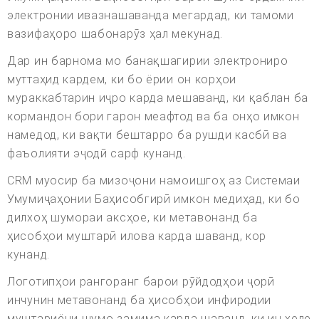
электронии ивазнашаванда мегардад, ки тамоми
вазифаҳоро шабонарӯз ҳал мекунад.
Дар ин барнома мо банақшагирии электрониро
муттаҳид кардем, ки бо ёрии он корҳои
мураккабтарин иҷро карда мешаванд, ки қаблан ба
кормандон бори гарон меафтод ва ба онҳо имкон
намедод, ки вақти бештарро ба рушди касбӣ ва
фаъолияти эҷодӣ сарф кунанд.
CRM муосир ба мизоҷони намоишгоҳ аз Системаи
Умумиҷаҳонии Баҳисобгирӣ имкон медиҳад, ки бо
дилхоҳ шумораи аксҳое, ки метавонанд ба
ҳисобҳои муштарӣ илова карда шаванд, кор
кунанд.
Логотипҳои рангоранг барои рӯйдодҳои ҷорӣ
инчунин метавонанд ба ҳисобҳои инфиродии
муштариёни шумо замима карда шаванд, ки ин хеле