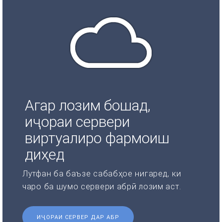
Агар лозим бошад,
иҷораи сервери
виртуалиро фармоиш
диҳед
Лутфан ба баъзе сабабҳое нигаред, ки
чаро ба шумо сервери абрӣ лозим аст.
ИҶОРАИ СЕРВЕР ДАР АБР