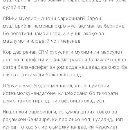
қулай аст.
CRM-и муосир нишони сарисинагӣ барои
муштариёни намоишгоҳро мустақиман аз барнома
бо логотипи намоишгоҳ, инчунин аксҳо ва
маълумоти иловагӣ чоп мекунад.
Кор дар реҷаи CRM хусусияти муҳими ин маҳсулот
аст. Ба шарофати ин, хизматрасонӣ ба мизоҷон дар
сатҳи баландсифат анҷом дода мешавад ва онҳо ба
ширкат эътимоди баланд доранд.
Обрӯи шумо беҳтар мешавад, яъне шумораи
истеъмолкунандагоне, ки мехоҳанд бо тиҷорати
шумо тамос гиранд, низ афзоиш хоҳад ёфт.
Нишонҳои сарисинагӣ, аз ҷумла штрих-кодҳо ва
рақамҳои беназире, ки дар онҳо чоп шудаанд, чоп
кунед, то ҳар як истеъмолкунандае, ки муроҷиат