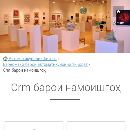
Меню
Автоматикунонии бизнес
›
Барномаҳо барои автоматикунонии тиҷорат
›
Crm барои намоишгоҳ
Crm барои намоишгоҳ