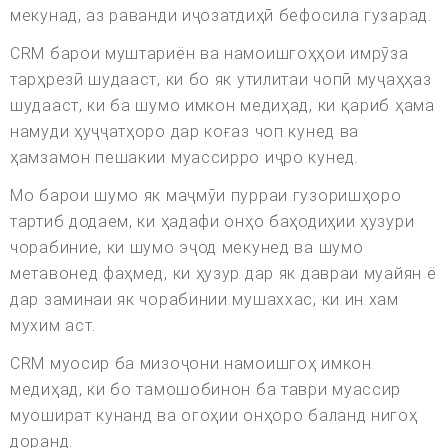
мекунад, аз раванди иҷозатдиҳӣ бефосила гузарад.
CRM барои муштариён ва намоишгоҳҳои имрӯза
тарҳрезӣ шудааст, ки бо як утилитаи чопӣ муҷаҳҳаз
шудааст, ки ба шумо имкон медиҳад, ки қариб ҳама
намуди ҳуҷҷатҳоро дар коғаз чоп кунед ва
ҳамзамон пешакии муассирро иҷро кунед.
Мо барои шумо як маҷмӯи пурраи гузоришҳоро
тартиб додаем, ки ҳадафи онҳо баҳодиҳии ҳузури
чорабиние, ки шумо эҷод мекунед ва шумо
метавонед фаҳмед, ки ҳузур дар як давраи муайян ё
дар заминаи як чорабинии мушаххас, ки ин хам
мухим аст.
CRM муосир ба мизоҷони намоишгоҳ имкон
медиҳад, ки бо тамошобинон ба таври муассир
муошират кунанд ва огоҳии онҳоро баланд нигоҳ
доранд.