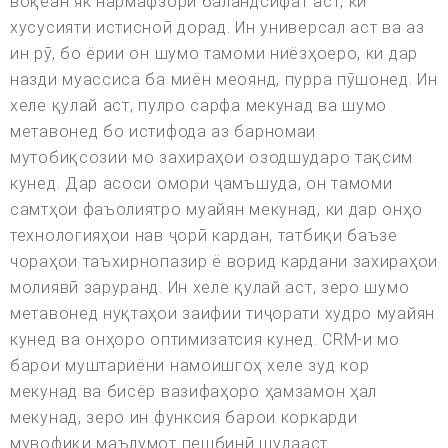
воқеан як нармафзори баландсифат аст, ки
хусусияти истисноӣ дорад. Ин универсал аст ва аз
ин рӯ, бо ёрии он шумо тамоми ниёзҳоеро, ки дар
назди муассиса ба миён меоянд, пурра пӯшонед. Ин
хеле қулай аст, пулро сарфа мекунад ва шумо
метавонед бо истифода аз барномаи
мутобиқсозии мо захираҳои озодшударо тақсим
кунед. Дар асоси омори ҷамъшуда, он тамоми
самтҳои фаъолиятро муайян мекунад, ки дар онҳо
технологияҳои нав ҷорӣ кардан, татбиқи баъзе
чораҳои таъхирнопазир ё ворид кардани захираҳои
молиявӣ заруранд. Ин хеле қулай аст, зеро шумо
метавонед нуқтаҳои заифии тиҷорати худро муайян
кунед ва онҳоро оптимизатсия кунед. CRM-и мо
барои муштариёни намоишгоҳ хеле зуд кор
мекунад ва бисёр вазифаҳоро ҳамзамон ҳал
мекунад, зеро ин функсия барои коркарди
мувофиқи маълумот пешбинӣ шудааст.