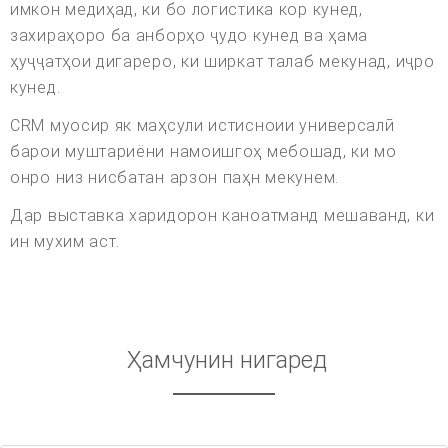
имкон медиҳад, ки бо логистика кор кунед,
захираҳоро ба анборҳо ҷудо кунед ва ҳама
ҳуҷҷатҳои дигареро, ки ширкат талаб мекунад, иҷро
кунед.
CRM муосир як маҳсули истисноии универсалӣ
барои муштариёни намоишгоҳ мебошад, ки мо
онро низ нисбатан арзон паҳн мекунем.
Дар выставка харидорон каноатманд мешаванд, ки
ин мухим аст.
Ҳамчунин нигаред