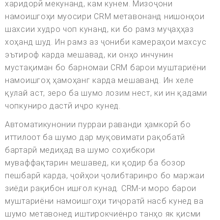
харидорӣ мекунанд, кам кунем. Мизоҷони
намоишгоҳи муосири CRM метавонанд нишонҳои
шахсии худро чоп кунанд, ки бо рамз муҷаҳҳаз
хоҳанд шуд. Ин рамз аз ҷониби камераҳои махсус
эътироф карда мешавад, ки онҳо инчунин
мустақиман бо барномаи CRM барои муштариёни
намоишгоҳ ҳамоҳанг карда мешаванд. Ин хеле
қулай аст, зеро ба шумо лозим нест, ки ин қадами
чопкуниро дастӣ иҷро кунед.
Автоматикунонии пурраи раванди ҳамкорӣ бо
иттилоот ба шумо дар муқовимати рақобатӣ
бартарӣ медиҳад ва шумо соҳибкори
муваффақтарин мешавед, ки қодир ба бозор
пешбарӣ карда, ҷойҳои ҷолибтаринро бо маржаи
зиёди рақибон ишғол кунад. CRM-и моро барои
муштариёни намоишгоҳи тиҷоратӣ насб кунед ва
шумо метавонед иштирокчиёнро танҳо як қисми