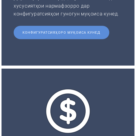
хусусиятҳои нармафзорро дар
конфигуратсияҳои гуногун муқоиса кунед.
КОНФИГУРАТСИЯҲОРО МУҚОИСА КУНЕД