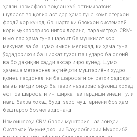
ҳалли нармафзор воқеан хуб оптимизатсия
шудааст ва қодир аст дар ҳама гуна компютерҳои
фардӣ кор кунад, ба шарте ки блокҳои системавӣ
кори муқаррариро нигоҳ доранд. параметрҳо. CRM-
и мо дар ҳама гуна шароит бе мушкилот кор
мекунад ва ба шумо имкон медиҳад, ки ҳама гуна
ӯҳдадориҳои ба ширкат гузошташударо ба осонӣ
ва бо дақиқии ҳадди аксар иҷро кунед. Шумо
ҳамеша метавонед эҳтиёҷоти муштариёни худро
қонеъ гардонед, ки ба шарофати он сатҳи садоқат
ва эътимоди онҳо ба таври назаррас афзоиш хоҳад
ёфт. Ба шарофати ин, ширкат аз гардиши зиёди пули
нақд баҳра хоҳад бурд, зеро муштариёни боз ҳам
бештарро бозмегардонанд.
Намоишгоҳи CRM барои муштариён аз лоиҳаи
Системаи Умумиҷаҳонии Баҳисобгирии Муҳосибӣ