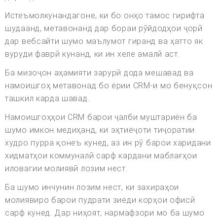
Истеъмолкунандагоне, ки бо онҳо тамос гирифта
шудаанд, метавонанд дар бораи рӯйдодҳои ҷорӣ
дар вебсайти шумо маълумот гиранд ва ҳатто як
вуруди фаврӣ кунанд, ки ин хеле амалӣ аст.
Ба мизоҷон аҳамияти зарурӣ дода мешавад ва
намоишгоҳ метавонад бо ёрии CRM-и мо бенуқсон
ташкил карда шавад.
Намоишгоҳҳои CRM барои ҷалби муштариён ба
шумо имкон медиҳанд, ки эҳтиёҷоти тиҷоратии
худро пурра қонеъ кунед, аз ин рӯ барои харидани
хидматҳои коммуналӣ сарф кардани маблағҳои
иловагии молиявӣ лозим нест.
Ба шумо инчунин лозим нест, ки захираҳои
молиявиро барои пудрати зиёди корҳои офисӣ
сарф кунед. Дар ниҳоят, нармафзори мо ба шумо