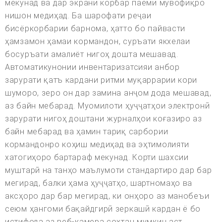
мекунад ва дар экрани корбар паёми мувофиқро
нишон медиҳад. Ба шарофати реҷаи
бисёркорбарии барнома, ҳатто бо пайвасти
ҳамзамон ҳамаи кормандон, суръати якхелаи
босуръати амалиёт нигоҳ дошта мешавад.
Автоматикунонии инвентаризатсияи анбор
зарурати қатъ кардани ритми муқаррарии кори
шуморо, зеро он дар замина анҷом дода мешавад,
аз байн мебарад. Муомилоти ҳуҷҷатҳои электронӣ
зарурати нигоҳ доштани журналҳои коғазиро аз
байн мебарад ва ҳамин тариқ сарбории
кормандонро коҳиш медиҳад ва эҳтимолияти
хатогиҳоро бартараф мекунад. Корти шахсии
муштарӣ на танҳо маълумоти стандартиро дар бар
мегирад, балки ҳама ҳуҷҷатҳо, шартномаҳо ва
аксҳоро дар бар мегирад, ки онҳоро аз манобеъи
сеюм ҳангоми бақайдгирӣ зеркашӣ кардан ё бо
истифода аз веб-камера сохтан мумкин аст.