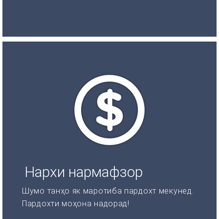
Нархи нармафзор
Шумо танҳо як маротиба пардохт мекунед.
Пардохти моҳона надорад!