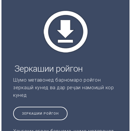
Зеркашии ройгон
Шумо метавонед барномаро ройгон
зеркашӣ кунед ва дар реҷаи намоишӣ кор
кунед
ЗЕРКАШИИ РОЙГОН