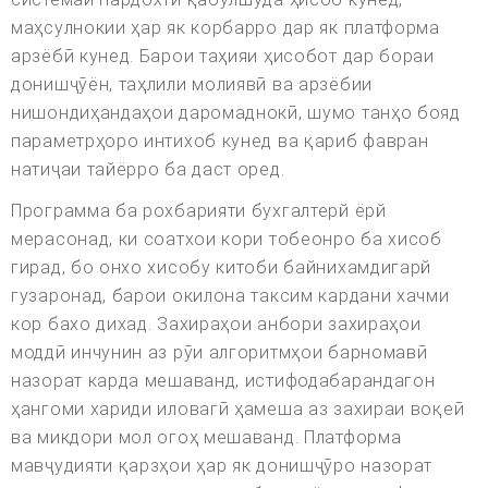
маҳсулнокии ҳар як корбарро дар як платформа
арзёбӣ кунед. Барои таҳияи ҳисобот дар бораи
донишҷӯён, таҳлили молиявӣ ва арзёбии
нишондиҳандаҳои даромаднокӣ, шумо танҳо бояд
параметрҳоро интихоб кунед ва қариб фавран
натиҷаи тайёрро ба даст оред.
Программа ба рохбарияти бухгалтерй ёрй
мерасонад, ки соатхои кори тобеонро ба хисоб
гирад, бо онхо хисобу китоби байнихамдигарй
гузаронад, барои окилона таксим кардани хачми
кор бахо дихад. Захираҳои анбори захираҳои
моддӣ инчунин аз рӯи алгоритмҳои барномавӣ
назорат карда мешаванд, истифодабарандагон
ҳангоми хариди иловагӣ ҳамеша аз захираи воқеӣ
ва микдори мол огоҳ мешаванд. Платформа
мавҷудияти қарзҳои ҳар як донишҷӯро назорат