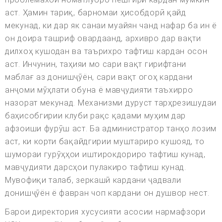
аст. Ҳамин тариқ, барномаи ҳисобдорӣ қайд
мекунад, ки дар як санаи муайян чанд нафар ба ин ё
он доира ташриф овардаанд, архивро дар вақти
дилхоҳ кушодан ва таърихро тафтиш кардан осон
аст. Инчунин, таҳияи мо сари вақт гирифтани
маблағ аз донишҷӯён, сари вақт огоҳ кардани
анҷоми мӯҳлати обуна ё мавҷудияти таъхирро
назорат мекунад. Механизми дуруст тарҳрезишудаи
баҳисобгирии клуби рақс қадами муҳим дар
афзоиши фурӯш аст. Ба администратор танҳо лозим
аст, ки корти бақайдгирии муштариро кушояд, то
шумораи гурӯҳҳои иштирокдориро тафтиш кунад,
мавҷудияти дарсҳои пулакиро тафтиш кунад.
Мувофиқи талаб, зеркашӣ кардани ҷадвали
донишҷӯён ё фавран чоп кардани он душвор нест.
Барои директория хусусияти асосии нармафзори