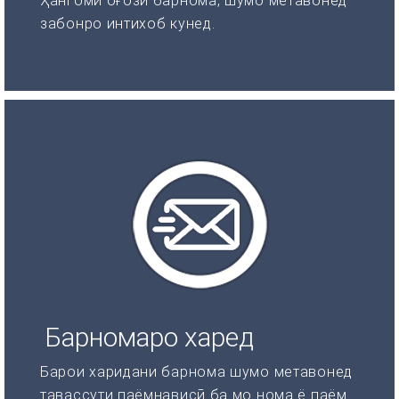
Ҳангоми оғози барнома, шумо метавонед
забонро интихоб кунед.
Барномаро харед
Барои харидани барнома шумо метавонед
тавассути паёмнависӣ ба мо нома ё паём