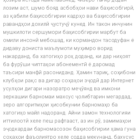
лозим аст, шумо бояд асбобҳои нави баҳисобгирӣ,
аз қабили баҳисобгирии кадрҳо ва баҳисобгирии
равандҳои дохилӣ ҷустуҷӯ кунед. Ин такон инчунин
мушкилоти сершумори баҳисобгирии марбут ба
омили инсонӣ мебошад, ки кормандон тасодуфан ё
дидаву дониста маълумоти муҳимро ворид
накарданд, ба хатогиҳо роҳ доданд, ки дар ниҳоят
ба фурӯши чиптаҳои абонементӣ ё даромад
таъсири манфӣ расониданд. Ҳамин тариқ, соҳибони
клубҳои рақс ва дигар соҳаҳои эҷодӣ дар Интернет
усулҳои дигари назоратро меҷӯянд ва имкони
зеркашии барномаи махсус ҷолибтарин мегардад,
зеро алгоритмҳои ҳисобкунии барномаҳо ба
хатогиҳо майл надоранд. Айни замон технологияи
иттилоотӣ хеле пеш рафтааст, аз ин рӯ, замимаҳои
эҷодкардаи барномасозон баҳисобгирии ҳама гуна
соҳаҳои фаъолиятро хеле содда мекунанд, бахусус