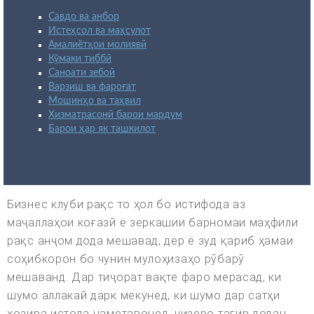
Савдо ва анбор
Истеҳсол ва маҳсулот
Амалиётҳои молиявӣ
Кӯмаки тиббӣ
Саноати зебоӣ
Варзиш ва фароғат
Мошинҳо ва таҳвил
Хизматрасонӣ барои мардум
Барои ҳар як ташкилот
Бизнес клуби рақс то ҳол бо истифода аз
маҷаллаҳои коғазӣ ё зеркашии барномаи маҳфили
рақс анҷом дода мешавад, дер ё зуд қариб ҳамаи
соҳибкорон бо чунин мулоҳизаҳо рӯбарӯ
мешаванд. Дар тиҷорат вақте фаро мерасад, ки
шумо аллакай дарк мекунед, ки шумо дар сатҳи
ҳозира истода наметавонед, чизеро тағир додан