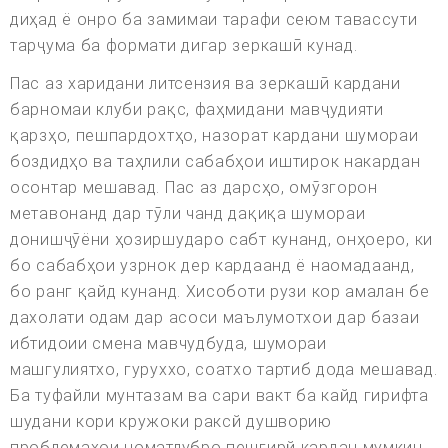
диҳад ё онро ба замимаи тарафи сеюм тавассути
тарҷума ба формати дигар зеркашӣ кунад.
Пас аз харидани литсензия ва зеркашӣ кардани
барномаи клуби рақс, фаҳмидани мавҷудияти
қарзҳо, пешпардохтҳо, назорат кардани шумораи
боздидҳо ва таҳлили сабабҳои иштирок накардан
осонтар мешавад. Пас аз дарсҳо, омӯзгорон
метавонанд дар тӯли чанд дақиқа шумораи
донишҷӯёни ҳозиршударо сабт кунанд, онҳоеро, ки
бо сабабҳои узрнок дер кардаанд ё наомадаанд,
бо ранг қайд кунанд. Хисоботи рузи кор амалан бе
дахолати одам дар асоси маълумотхои дар базаи
ибтидоии смена мавчудбуда, шумораи
машгулиятхо, гуруххо, соатхо тартиб дода мешавад.
Ба туфайли мунтазам ва сари вакт ба кайд гирифта
шудани кори кружоки раксй душворию
проблемахои номатлубро пешгирй кардан мумкин