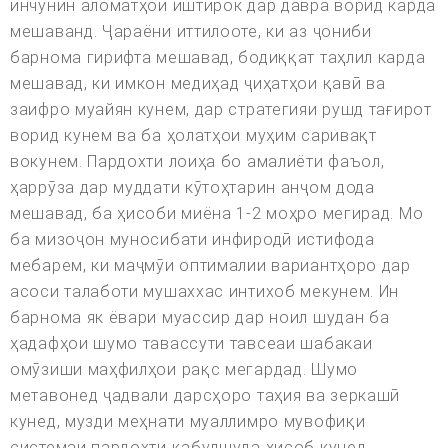
инчунин аломатҳои иштирок дар давра ворид карда
мешаванд. Ҷараёни иттилооте, ки аз ҷониби
барнома гирифта мешавад, бодиққат таҳлил карда
мешавад, ки имкон медиҳад ҷиҳатҳои қавӣ ва
заифро муайян кунем, дар стратегияи рушд тағирот
ворид кунем ва ба ҳолатҳои муҳим саривақт
вокунем. Пардохти лоиҳа бо амалиёти фаъол,
ҳаррӯза дар муддати кӯтоҳтарин анҷом дода
мешавад, ба ҳисоби миёна 1-2 моҳро мегирад. Мо
ба мизоҷон муносибати инфиродӣ истифода
мебарем, ки маҷмӯи оптималии вариантҳоро дар
асоси талаботи мушаххас интихоб мекунем. Ин
барнома як ёвари муассир дар ноил шудан ба
ҳадафҳои шумо тавассути тавсеаи шабакаи
омӯзиши маҳфилҳои рақс мегардад. Шумо
метавонед ҷадвали дарсҳоро таҳия ва зеркашӣ
кунед, музди меҳнати муаллимро мувофиқи
системаи пардохти қабулшуда ҳисоб кунед,