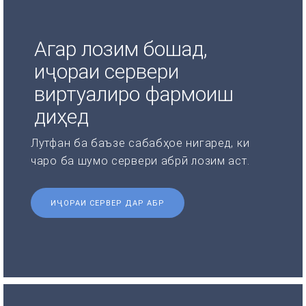
Агар лозим бошад,
иҷораи сервери
виртуалиро фармоиш
диҳед
Лутфан ба баъзе сабабҳое нигаред, ки
чаро ба шумо сервери абрӣ лозим аст.
ИҶОРАИ СЕРВЕР ДАР АБР