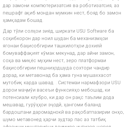
дар замони компютеризатсия ва роботизатсия, аз
пешрафт ақиб мондан мумкин нест, бояд бо замон
ҳамқадам бошад.
Дар тӯли солҳои зиёд, ширкати USU Software ба
соҳибкорон дар ноил шудан ба механизмҳои
ягонаи баҳисобгирии ташкилотҳои дохилӣ
бомуваффақият кӯмак мекунад, дар айни замон,
соҳа ва миқёс муҳим нест, зеро платформаи
баҳисобгирии пешниҳодшуда сохтори чандир
дорад, ки метавонад ба ҳама гуна мушаххасот
мутобиқ карда шавад. . Системаи нармафзори USU
дорои маҷмӯи васеъи функсияҳо мебошад, ки
потенсиали клубро, ки дар он рақс таълим дода
мешавад, гурӯҳҳои эҷодӣ, ҳангоми баланд
бардоштани даромаднокӣ ва рақобатпазирии онҳо,
шумо метавонед ҳарчи зудтар пас аз татбиқ
афзоиши муштариёни доимиро интизор шавед.