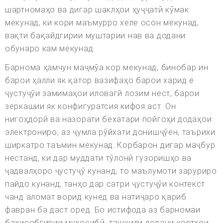
шартномаҳо ва дигар шаклҳои ҳуҷҷатӣ кӯмак
мекунад, ки кори маъмурро хеле осон мекунад,
вақти бақайдгирии муштарии нав ва додани
обунаро кам мекунад.
Барнома ҳамчун маҷмӯа кор мекунад, бинобар ин
барои ҳалли як қатор вазифаҳо барои харид ё
ҷустуҷӯи замимаҳои иловагӣ лозим нест, барои
зеркашии як конфигуратсия кифоя аст. Он
нигоҳдорӣ ва назорати бехатари пойгоҳи додаҳои
электрониро, аз ҷумла рӯйхати донишҷӯён, таърихи
ширкатро таъмин мекунад. Корбарон дигар маҷбур
нестанд, ки дар муддати тӯлонӣ гузоришҳо ва
ҷадвалҳоро ҷустуҷӯ кунанд, то маълумоти заруриро
пайдо кунанд, танҳо дар сатри ҷустуҷӯи контекст
чанд аломат ворид кунед ва натиҷаро қариб
фавран ба даст оред. Бо истифода аз барномаи
баҳисобгирии муҳосибӣ, ташкили додани кортҳои