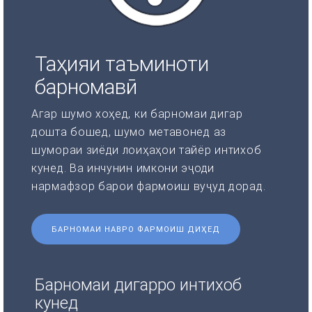
Таҳияи таъминоти
барномавӣ
Агар шумо хоҳед, ки барномаи дигар
дошта бошед, шумо метавонед аз
шумораи зиёди лоиҳаҳои тайёр интихоб
кунед. Ва инчунин имкони эҷоди
нармафзор барои фармоиш вуҷуд дорад.
БАРНОМАИ НАВРО ФАРМОИШ ДИҲЕД
Барномаи дигарро интихоб
кунед