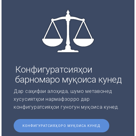
Конфигуратсияҳои
барномаро муқоиса кунед
Дар саҳифаи алоҳида, шумо метавонед
хусусиятҳои нармафзорро дар
конфигуратсияҳои гуногун муқоиса кунед.
КОНФИГУРАТСИЯҲОРО МУҚОИСА КУНЕД