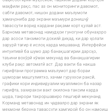
маҳфили рақс, пас аз он мониторинги давомот,
сабти давомот, нишон додани маълумоти
ҳамаҷониба дар экрани маъмури донишҷӯ
тавассути ворид кардани рақами корт қулай аст.
Барнома метавонад намудҳои гуногуни обунаҳоро
дар асоси танзимоти дохилӣ диҳад, ки дар ҳолати
зарурӣ тағир ё ислоҳ карда мешаванд. Интерфейси
интуитивӣ ба шумо дар банақшагирии дарсҳо,
таъини вохӯрӣ кӯмак мекунад ва банақшагирии
клуби рақс автоматӣ аст. Дар вакти ба накша
гирифтани программа маълумот дар бораи
шумораи машгулиятхо, хачми гуруххои раксй,
графики кори индивидуалии муаллимон ба назар
гирифта, захирахои вакт окилона таксим карда
шуда, такрори такроршавиро пешгирй мекунанд.
Корманд метавонад ин ҷадвалро дар экрани як
меҳмони беруна тавассути ҳамгироӣ бо он намоиш