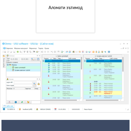
Аломати эътимод