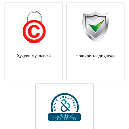
Ҳуқуқи муаллифӣ
Ношири тасдиқшуда