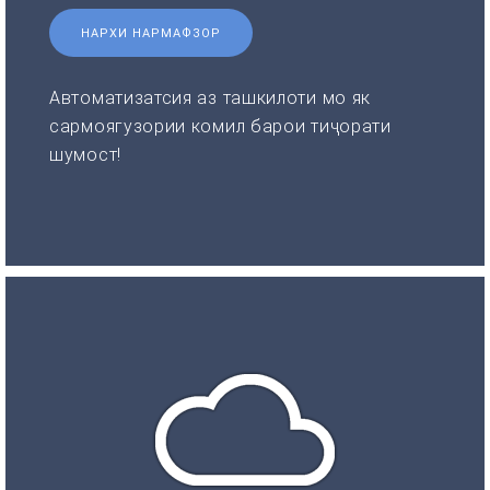
НАРХИ НАРМАФЗОР
Автоматизатсия аз ташкилоти мо як
сармоягузории комил барои тиҷорати
шумост!