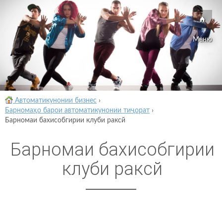
Меню
Автоматикунонии бизнес
›
Барномаҳо барои автоматикунонии тиҷорат
›
Барномаи бахисобгирии клуби раксй
Барномаи бахисобгирии
клуби раксй