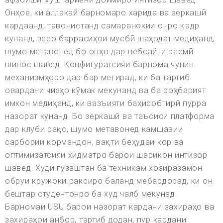
Онҳое, ки аллакай барномаро харида ва зеркашӣ
кардаанд, тавонистанд самаранокии онро қадр
кунанд, зеро баррасиҳои мусбӣ шаҳодат медиҳанд,
шумо метавонед бо онҳо дар вебсайти расмӣ
шинос шавед. Конфигуратсияи барнома чунин
механизмҳоро дар бар мегирад, ки ба тартиб
овардани чизҳо кӯмак мекунанд ва ба роҳбарият
имкон медиҳанд, ки вазъияти баҳисобгирӣ пурра
назорат кунанд. Бо зеркашӣ ва таъсиси платформа
дар клуби рақс, шумо метавонед камшавии
сарбории кормандон, вақти беҳудаи кор ва
оптимизатсияи хидматро барои шарикон интизор
шавед. Худи гузаштан ба техникам хозиразамон
обруи кружоки раксиро баланд мебардорад, ки он
бештар студентонро ба худ чалб мекунад.
Барномаи USU барои назорат кардани захираҳо ва
захираҳои анбор, тартиб додан, пур кардани