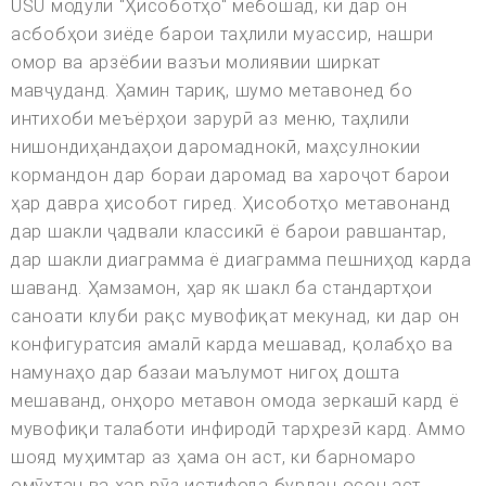
USU модули "Ҳисоботҳо" мебошад, ки дар он
асбобҳои зиёде барои таҳлили муассир, нашри
омор ва арзёбии вазъи молиявии ширкат
мавҷуданд. Ҳамин тариқ, шумо метавонед бо
интихоби меъёрҳои зарурӣ аз меню, таҳлили
нишондиҳандаҳои даромаднокӣ, маҳсулнокии
кормандон дар бораи даромад ва хароҷот барои
ҳар давра ҳисобот гиред. Ҳисоботҳо метавонанд
дар шакли ҷадвали классикӣ ё барои равшантар,
дар шакли диаграмма ё диаграмма пешниҳод карда
шаванд. Ҳамзамон, ҳар як шакл ба стандартҳои
саноати клуби рақс мувофиқат мекунад, ки дар он
конфигуратсия амалӣ карда мешавад, қолабҳо ва
намунаҳо дар базаи маълумот нигоҳ дошта
мешаванд, онҳоро метавон омода зеркашӣ кард ё
мувофиқи талаботи инфиродӣ тарҳрезӣ кард. Аммо
шояд муҳимтар аз ҳама он аст, ки барномаро
омӯхтан ва ҳар рӯз истифода бурдан осон аст.