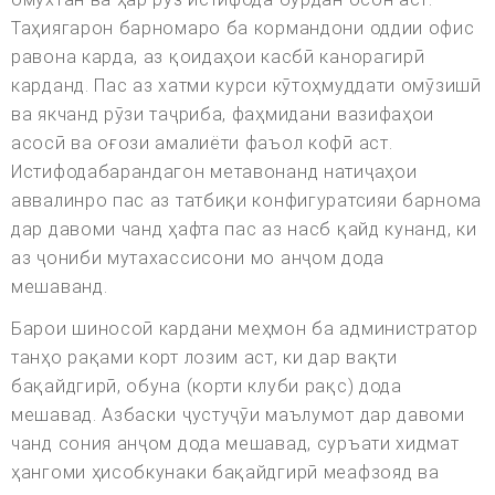
Таҳиягарон барномаро ба кормандони оддии офис
равона карда, аз қоидаҳои касбӣ канорагирӣ
карданд. Пас аз хатми курси кӯтоҳмуддати омӯзишӣ
ва якчанд рӯзи таҷриба, фаҳмидани вазифаҳои
асосӣ ва оғози амалиёти фаъол кофӣ аст.
Истифодабарандагон метавонанд натиҷаҳои
аввалинро пас аз татбиқи конфигуратсияи барнома
дар давоми чанд ҳафта пас аз насб қайд кунанд, ки
аз ҷониби мутахассисони мо анҷом дода
мешаванд.
Барои шиносоӣ кардани меҳмон ба администратор
танҳо рақами корт лозим аст, ки дар вақти
бақайдгирӣ, обуна (корти клуби рақс) дода
мешавад. Азбаски ҷустуҷӯи маълумот дар давоми
чанд сония анҷом дода мешавад, суръати хидмат
ҳангоми ҳисобкунаки бақайдгирӣ меафзояд ва