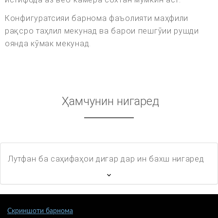
Конфигуратсияи барнома фаъолияти маҳфили
рақсро таҳлил мекунад ва барои пешгӯии рушди
оянда кӯмак мекунад.
Ҳамчунин нигаред
Лутфан ба саҳифаҳои дигар дар ин бахш нигаред
Скриншоти барнома